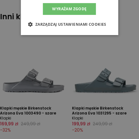
WYRAŻAM ZGODĘ
Inni klienci sprawdzali również
ZARZĄDZAJ USTAWIENIAMI COOKIES
Klapki męskie Birkenstock
Klapki męskie Birkenstock
Arizona Eva 1003490 - szare
Arizona Eva 1031295 - szare
Klapki
Klapki
169,99 zł
249,99 zł
199,99 zł
249,99 zł
-
32
%
-
20
%