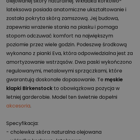
olejowanej skóry naturalnej. Wkładka korkowo-
lateksowa posiada anatomiczne ukształtowanie i
została pokryta skórą zamszową. Jej budowa,
zapewnia wrażenie stania na piasku i pomaga
stopom odczuwać komfort na największym
poziomie przez wiele godzin. Podeszwę środkową
wykonano z pianki Eva, która odpowiedzialna jest za
amortyzowanie wstrząsów. Dwa paski wykończono
regulowanymi, metalowymi sprzączkami, które
gwarantują doskonałe dopasowanie. Te
męskie
klapki Birkenstock
to obowiązkowa pozycja w
letniej garderobie. Model ten świetnie dopełni
akcesoria
.
Specyfikacja:
- cholewka: skóra naturalna olejowana