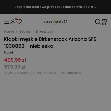
Bezpłatna dostawa przy zakupach za min. 349 zł ↓
Męskie
/
Obuwie
/
Birkenstock
Klapki męskie Birkenstock Arizona SFB
1030862 - niebieska
Klapki
409,99 zł
579,99 zł
Najniższa cena z 30 dni przed obniżką:
459,99 zł