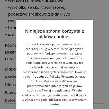
- wkładka korkowo-lateksowa
- wyściółka ze skóry zamszowej
- podeszwa środkowa z pianki Eva
- regulowane, metalowe sprzączki
- branding producenta
Niniejsza strona korzysta z
- szerokość standardowa
plików cookies
Strona korzysta z plików cookies w celu
Podmiot odpowiedzialny:
realizacji usług w tym m.in. związanych z
Birkenstock Global Sales GmbH
poprawnym funkcjonowaniem serwisu,
dostosowywaniem jego treści, analizą i
Burg Ockenfels – 53545 Linz, Niemcy
badaniami korzystania z serwisu, czy też
wyświetlania spersonalizowanych i
Marka
:
Birkenstock
niespersonalizowanych reklam (profilowanie
Rodzaj
:
Obuwie, Klapki
reklam) zgodnie z
Polityką Prywatności
oraz
Cookies
. Możesz określić warunki
Dla kogo
:
Dla niego
przechowywania lub dostępu do plików
cookies w Twojej przeglądarce. W celu
Przeznaczenie
:
Klapki
zaakceptowania tego faktu proszę o kliknięcie
w Wyrażam zgodę lub Zarządzaj ustawieniami
Kolor
:
Niebieski
cookies.