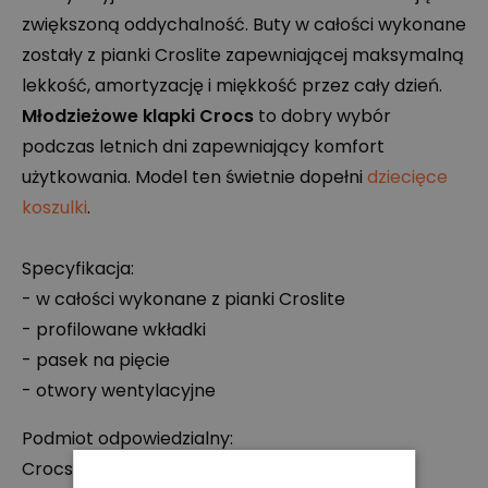
zwiększoną oddychalność. Buty w całości wykonane
zostały z pianki Croslite zapewniającej maksymalną
lekkość, amortyzację i miękkość przez cały dzień.
Młodzieżowe klapki Crocs
to dobry wybór
podczas letnich dni zapewniający komfort
użytkowania. Model ten świetnie dopełni
dziecięce
koszulki
.
Specyfikacja:
- w całości wykonane z pianki Croslite
- profilowane wkładki
- pasek na pięcie
- otwory wentylacyjne
Podmiot odpowiedzialny:
Crocs Europe B.V.