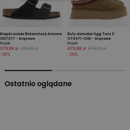
Klapki unisex Birkenstock Arizona
Buty damskie Ugg Tazz II
1027077 - brązowe
1174471-CHE - brązowe
Klapki
Klapki
379,99 zł
539,99 zł
479,99 zł
679,99 zł
-
30
%
-
29
%
Ostatnio oglądane