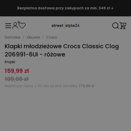
Bezpłatna dostawa przy zakupach za min. 349 zł ↓
Damskie
/
Obuwie
/
Crocs
Klapki młodzieżowe Crocs Classic Clog
206991-6UI - różowe
Klapki
159,99 zł
199,99 zł
Najniższa cena z 30 dni przed obniżką:
179,99 zł