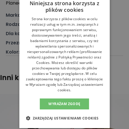
Niniejsza strona korzysta z
Planeetbaan 4, 2132 HZ Hoofddorp, Holandia
plików cookies
Marka
:
Crocs
Strona korzysta z plików cookies w celu
Rodzaj
:
Obuwie, Klapki
realizacji usług w tym m.in. związanych z
poprawnym funkcjonowaniem serwisu,
Dla kogo
:
Dla dziecka, Dla niej
dostosowywaniem jego treści, analizą i
badaniami korzystania z serwisu, czy też
Przeznaczenie
:
Klapki, Buty dziecięce
wyświetlania spersonalizowanych i
Kolor
:
Różowy
niespersonalizowanych reklam (profilowanie
reklam) zgodnie z
Polityką Prywatności
oraz
Cookies
. Możesz określić warunki
przechowywania lub dostępu do plików
cookies w Twojej przeglądarce. W celu
Inni klienci sprawdzali również
zaakceptowania tego faktu proszę o kliknięcie
w Wyrażam zgodę lub Zarządzaj ustawieniami
cookies.
WYRAŻAM ZGODĘ
ZARZĄDZAJ USTAWIENIAMI COOKIES