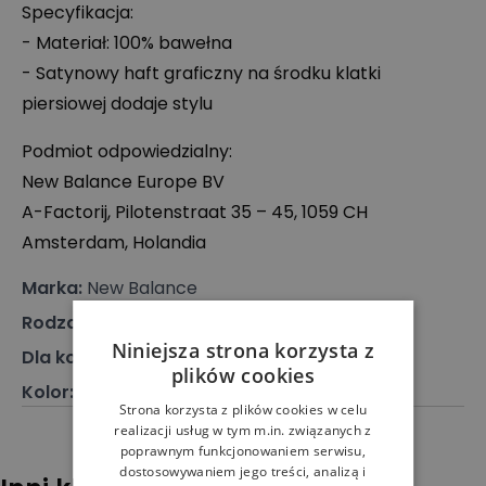
Specyfikacja:
- Materiał: 100% bawełna
- Satynowy haft graficzny na środku klatki
piersiowej dodaje stylu
Podmiot odpowiedzialny:
New Balance Europe BV
A-Factorij, Pilotenstraat 35 – 45, 1059 CH
Amsterdam, Holandia
Marka
:
New Balance
Rodzaj
:
Odzież, Koszulka
Niniejsza strona korzysta z
Dla kogo
:
Dla niej
plików cookies
Kolor
:
Fioletowy
Strona korzysta z plików cookies w celu
realizacji usług w tym m.in. związanych z
poprawnym funkcjonowaniem serwisu,
dostosowywaniem jego treści, analizą i