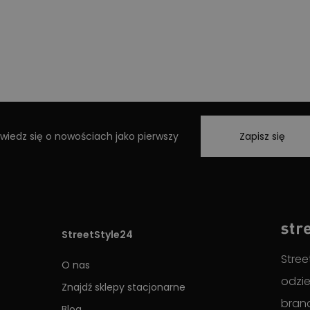
wiedz się o nowościach jako pierwszy
Zapisz się
StreetStyle24
Stree
O nas
odzie
Znajdź sklepy stacjonarne
brand
Blog