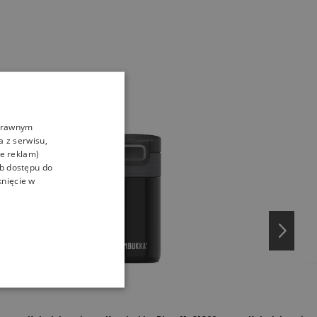
oprawnym
a z serwisu,
ie reklam)
ub dostępu do
knięcie w