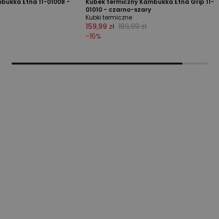
bukka Etna 11-01008 -
Kubek termiczny Kambukka Etna Grip 11-
01010 - czarno-szary
Kubki termiczne
159,99 zł
189,99 zł
-
16
%