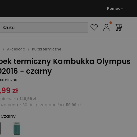
Pomoc
e
/
Akcesoria
/
Kubki termiczne
bek termiczny Kambukka Olympus
02016 - czarny
termiczne
,99 zł
pierwsza
:
149,99 zł
ższa cena z 30 dni przed obniżką:
119,99 zł
:
Czarny