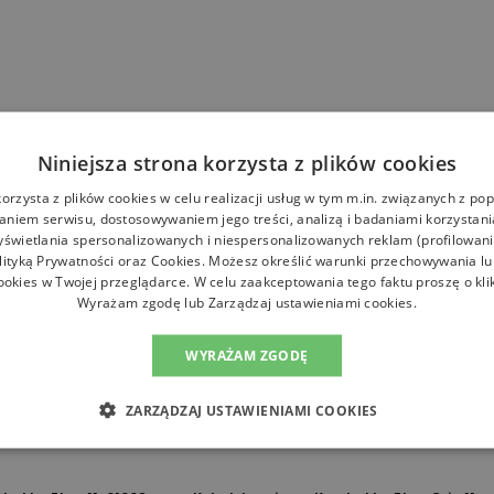
Niniejsza strona korzysta z plików cookies
korzysta z plików cookies w celu realizacji usług w tym m.in. związanych z p
niem serwisu, dostosowywaniem jego treści, analizą i badaniami korzystani
yświetlania spersonalizowanych i niespersonalizowanych reklam (profilowan
lityką Prywatności
oraz
Cookies
. Możesz określić warunki przechowywania l
ookies w Twojej przeglądarce. W celu zaakceptowania tego faktu proszę o kli
Wyrażam zgodę lub Zarządzaj ustawieniami cookies.
WYRAŻAM ZGODĘ
ZARZĄDZAJ USTAWIENIAMI COOKIES