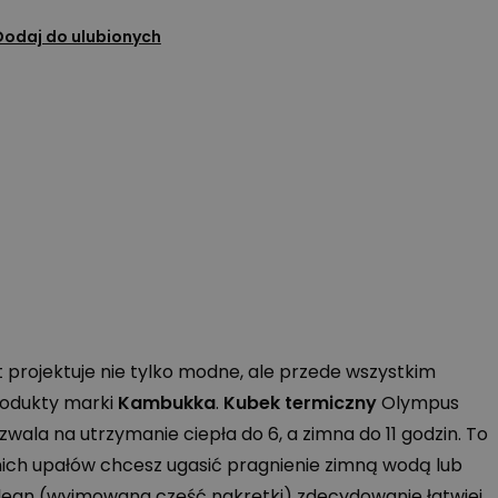
Dodaj do ulubionych
 projektuje nie tylko modne, ale przede wszystkim
rodukty marki
Kambukka
.
Kubek termiczny
Olympus
wala na utrzymanie ciepła do 6, a zimna do 11 godzin. To
etnich upałów chcesz ugasić pragnienie zimną wodą lub
clean (wyjmowana część nakrętki) zdecydowanie łatwiej