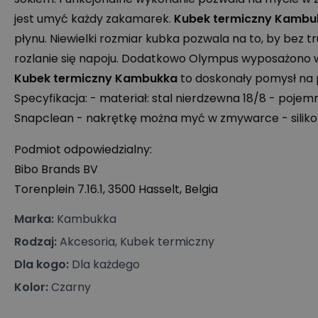
jest umyć każdy zakamarek.
Kubek termiczny
Kambu
płynu. Niewielki rozmiar kubka pozwala na to, by bez
rozlanie się napoju. Dodatkowo Olympus wyposażono w 
Kubek termiczny
Kambukka
to doskonały pomysł na 
Specyfikacja: - materiał: stal nierdzewna 18/8 - pojem
Snapclean - nakrętkę można myć w zmywarce - siliko
Podmiot odpowiedzialny:
Bibo Brands BV
Torenplein 7.16.1, 3500 Hasselt, Belgia
Marka
:
Kambukka
Rodzaj
:
Akcesoria, Kubek termiczny
Dla kogo
:
Dla każdego
Kolor
:
Czarny