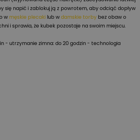
by się napić i zablokuj ją z powrotem, aby odciąć dopływ
go w
męskie plecaki
lub w
damskie torby
bez obaw o
ni i sprawia, że kubek pozostaje na swoim miejscu.
zin - utrzymanie zimna: do 20 godzin - technologia