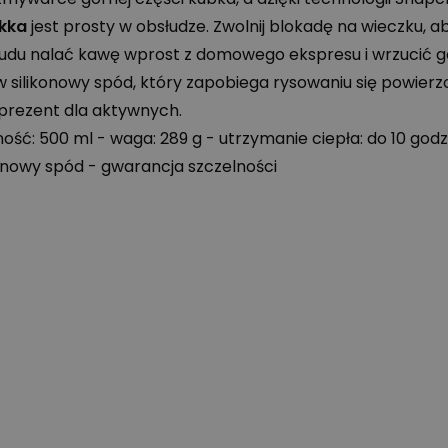
kka
jest prosty w obsłudze. Zwolnij blokadę na wieczku, a
 trudu nalać kawę wprost z domowego ekspresu i wrzucić 
silikonowy spód, który zapobiega rysowaniu się powierzch
prezent dla aktywnych.
ność: 500 ml - waga: 289 g - utrzymanie ciepła: do 10 god
nowy spód - gwarancja szczelności