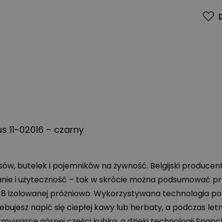
 11-02016 – czarny
w, butelek i pojemników na żywność. Belgijski producent
anie i użyteczność – tak w skrócie można podsumować p
8/8 izolowanej próżniowo. Wykorzystywana technologia poz
zebujesz napić się ciepłej kawy lub herbaty, a podczas l
mywarce górnej części kubka, a dzięki technologii Snap