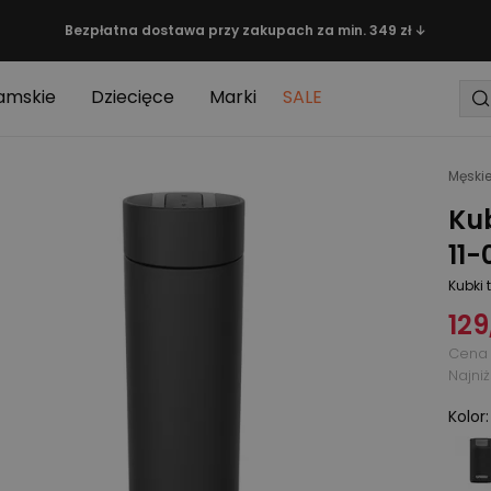
Bezpłatna dostawa przy zakupach za min. 349 zł ↓
amskie
Dziecięce
Marki
SALE
Męski
Ku
11-
Kubki 
129
Cena 
Najni
Kolor