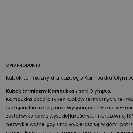
OPIS PRODUKTU
Kubek termiczny dla każdego Kambukka Olympus
Kubek termiczny
Kambukka
z serii Olympus.
Kambukka
podbija rynek kubków termicznych, termosó
funkcjonalne rozwiązania. Wygoda, estetyczne wykon
został wykonany z wysokiej jakości stali nierdzewnej 1
niezwykle ważne, gdy zimą wybierasz się w góry i potr
sokiem. Funkcjonalne wykonanie pozwala na mycie w z