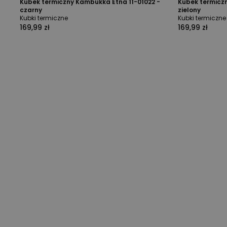
Kubek termiczny Kambukka Etna 11-01022 -
Kubek termiczn
czarny
zielony
Kubki termiczne
Kubki termiczne
169,99 zł
169,99 zł