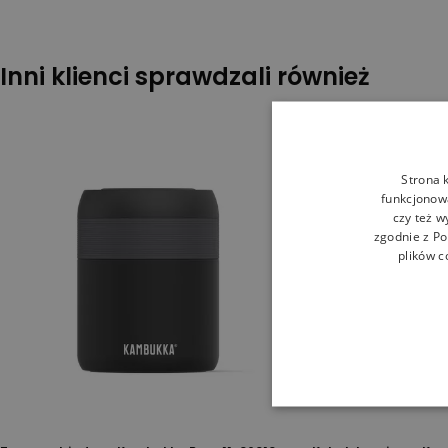
Inni klienci sprawdzali również
Strona 
funkcjonowa
czy też w
zgodnie z
Po
plików c