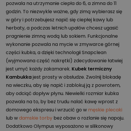
pozwala na utrzymanie ciepła do 6, a zimna do 11
godzin. To niezwykle ważne, gdy zimą wybierasz się
w góry i potrzebujesz napić się ciepłej kawy lub
herbaty, a podczas letnich upałów chcesz ugasić
pragnienie zimną wodą lub sokiem. Funkcjonalne
wykonanie pozwala na mycie w zmywarce górnej
części kubka, a dzięki technologii Snapclean
(wyjmowana część nakrętki) zdecydowanie łatwiej
jest umyć każdy zakamarek.
Kubek termiczny
Kambukka
jest prosty w obsłudze. Zwolnij blokadę
na wieczku, aby się napić i zablokuj ją z powrotem,
aby odciąć dopływ płynu. Niewielki rozmiar kubka
pozwala na to, by bez trudu nalać kawę wprost z
domowego ekspresu i wrzucić go w
męskie plecaki
lub w
damskie torby
bez obaw o rozlanie się napoju.
Dodatkowo Olympus wyposażono w silikonowy