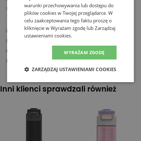
warunki przechowywania lub dostępu do
Bibo Brands BV
plików cookies w Twojej przeglądarce. W
Torenplein 7.16.1, 3500 Hasselt, Belgia
celu zaakceptowania tego faktu proszę o
kliknięcie w Wyrażam zgodę lub Zarządzaj
Marka
:
Kambukka
ustawieniami cookies.
Rodzaj
:
Akcesoria, Kubek termiczny
Dla kogo
:
Dla każdego
WYRAŻAM ZGODĘ
Kolor
:
Szary
ZARZĄDZAJ USTAWIENIAMI COOKIES
Inni klienci sprawdzali również