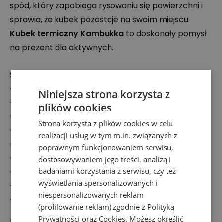
spód, który zapobiega rysowaniu się powierzchni i
sprawia, że kubek pozostaje na swoim miejscu.
Kubek termiczny
Kambukka
to doskonały pomysł
na prezent dla aktywnych.
Specyfikacja:
- materiał: stal nierdzewna 18/8
Niniejsza strona korzysta z
- pojemność: 500 ml
plików cookies
- waga: 289 g
Strona korzysta z plików cookies w celu
- utrzymanie ciepła: do 10 godzin
realizacji usług w tym m.in. związanych z
- utrzymanie zimna: do 20 godzin
poprawnym funkcjonowaniem serwisu,
- technologia Snapclean
dostosowywaniem jego treści, analizą i
badaniami korzystania z serwisu, czy też
- nakrętkę można myć w zmywarce
wyświetlania spersonalizowanych i
- silikonowy spód
niespersonalizowanych reklam
- gwarancja szczelności
(profilowanie reklam) zgodnie z
Polityką
Prywatności
oraz
Cookies
. Możesz określić
Podmiot odpowiedzialny: