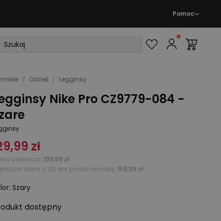
Pomoc
mskie
/
Odzież
/
Legginsy
egginsy Nike Pro CZ9779-084 -
zare
gginsy
29,99 zł
na pierwsza
:
199,99 zł
jniższa cena z 30 dni przed obniżką:
159,99 zł
lor
:
Szary
rodukt
dostępny