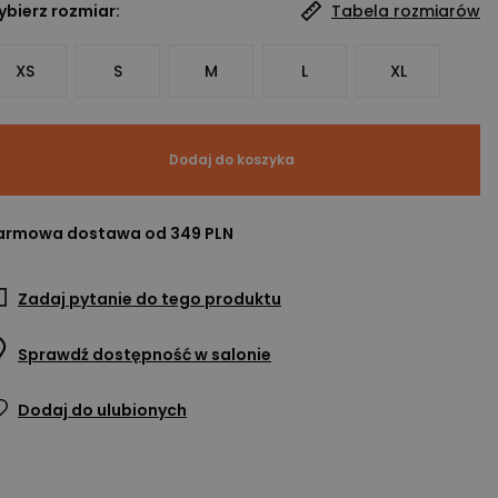
bierz rozmiar:
Tabela rozmiarów
XS
S
M
L
XL
Dodaj do koszyka
armowa dostawa od 349 PLN
Zadaj pytanie do tego produktu
Sprawdź dostępność w salonie
Dodaj do ulubionych