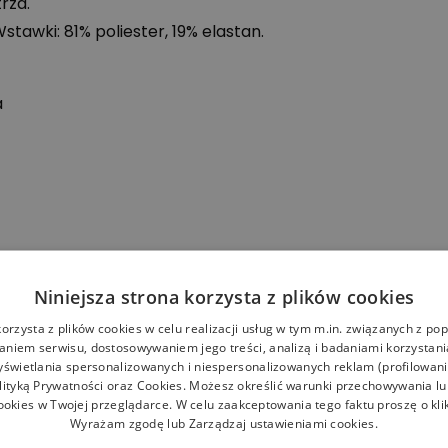
rza.
stawki: 81% poliester, 19% elastan.
a
Niniejsza strona korzysta z plików cookies
korzysta z plików cookies w celu realizacji usług w tym m.in. związanych z p
niem serwisu, dostosowywaniem jego treści, analizą i badaniami korzystani
yświetlania spersonalizowanych i niespersonalizowanych reklam (profilowan
lityką Prywatności
oraz
Cookies
. Możesz określić warunki przechowywania l
ookies w Twojej przeglądarce. W celu zaakceptowania tego faktu proszę o kli
Wyrażam zgodę lub Zarządzaj ustawieniami cookies.