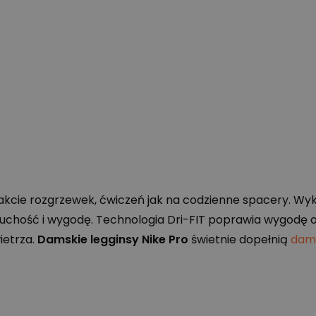
rakcie rozgrzewek, ćwiczeń jak na codzienne spacery. Wy
uchość i wygodę. Technologia Dri-
FIT
poprawia wygodę or
ietrza.
Damskie legginsy Nike Pro
świetnie dopełnią
dams