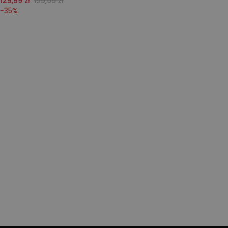
129,99 zł
199,99 zł
-
35
%