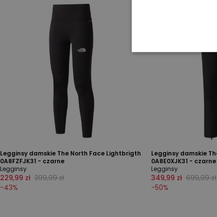
Legginsy damskie The North Face Lightbrigth
Legginsy damskie The
0A8FZFJK31 - czarne
0A8E0XJK31 - czarne
Legginsy
Legginsy
229,99 zł
399,99 zł
349,99 zł
699,99 zł
-
43
%
-
50
%