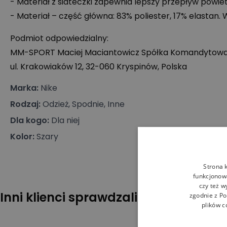
- Materiał z siateczki zapewnia lepszy przepływ powiet
- Materiał – część główna: 83% poliester, 17% elastan. W
Podmiot odpowiedzialny:
MM-
SPORT
Maciej Maciantowicz Spółka Komandytow
ul. Krakowiaków 12, 32-060 Kryspinów, Polska
Marka
:
Nike
Rodzaj
:
Odzież, Spodnie, Inne
Dla kogo
:
Dla niej
Kolor
:
Szary
Strona 
funkcjonowa
czy też w
Inni klienci sprawdzali również
zgodnie z
Po
plików c