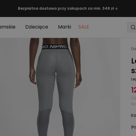
Bezpłatna dostawa przy zakupach za min. 349 zł ↓
amskie
Dziecięce
Marki
SALE
Da
L
s
Le
1
Ce
Na
Ko
P