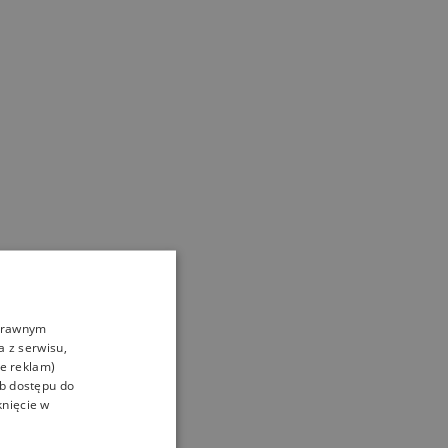
oprawnym
a z serwisu,
ie reklam)
ub dostępu do
knięcie w