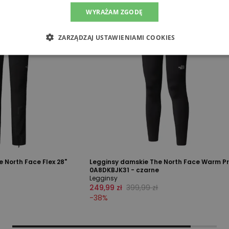
WYRAŻAM ZGODĘ
ZARZĄDZAJ USTAWIENIAMI COOKIES
 North Face Flex 28"
Legginsy damskie The North Face Warm P
0A8DKBJK31 - czarne
Legginsy
249,99 zł
399,99 zł
-
38
%