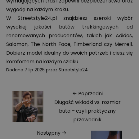
wymagających tras i zapewni bezpieczeństwo oraz
wygodę na każdym kroku.
W Streetstyle24.pl znajdziesz szeroki wybór
wysokiej jakości butów trekkingowych od
renomowanych producentów, takich jak Adidas,
Salomon, The North Face, Timberland czy Merrell.
Dobierz model idealny do swoich potrzeb i ciesz się
komfortem na każdym szlaku.
Dodane
7 lip 2025
przez
Streetstyle24
← Poprzedni
Długość wkładki vs. rozmiar
buta – czyli praktyczny
przewodnik
Następny →