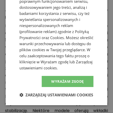
poprawnym funkcjonowaniem serwisu,
dostosowywaniem jego treści, analizą i
Jak dobrać rozmiar i dopasowanie
badaniami korzystania z serwisu, czy też
najlepszych butów trekkingowych?
wyświetlania spersonalizowanych i
niespersonalizowanych reklam
Buty trekkingowe powinny być nieco większe niż te
(profilowanie reklam) zgodnie z
Polityką
codziennego użytku – zostaw 0,5-1 cm luzu latem i
Prywatności
oraz
Cookies
. Możesz określić
1,5-2,5 cm zimą. Skąd te różnice? Po pierwsze, na
warunki przechowywania lub dostępu do
wyjścia w góry potrzebujesz grubszej skarpety, a po
plików cookies w Twojej przeglądarce. W
drugie, stopa pod wpływem długiego wysiłku
celu zaakceptowania tego faktu proszę o
puchnie. Dlatego obuwie przymierzaj zawsze na
kliknięcie w Wyrażam zgodę lub Zarządzaj
ustawieniami cookies.
zmęczoną stopę, w sportowych skarpetach. Dobre
dopasowanie jest kluczowe dla komfortu i redukcji
WYRAŻAM ZGODĘ
ryzyka kontuzji podczas marszu.
Warto też zwrócić uwagę na system sznurowadeł
ZARZĄDZAJ USTAWIENIAMI COOKIES
lub szybkiego zapinania, który pozwala precyzyjnie
dopasować but do kształtu stopy i zapewnić
stabilizację. Niektóre modele oferują wkładki