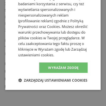
XS: 78 cm x 61 cm
badaniami korzystania z serwisu, czy też
wyświetlania spersonalizowanych i
S: 87 cm x 72 cm
niespersonalizowanych reklam
M: 100 cm x 75 cm
(profilowanie reklam) zgodnie z
Polityką
L: 120 cm x 101 cm
Prywatności
oraz
Cookies
. Możesz określić
XL: 133 cm x 92 cm
warunki przechowywania lub dostępu do
plików cookies w Twojej przeglądarce. W
Podmiot odpowiedzialny:
celu zaakceptowania tego faktu proszę o
VF Europe B.V.
kliknięcie w Wyrażam zgodę lub Zarządzaj
Link 1, Posthofbrug 2-4, 2600 Antwerpen, Belgia
ustawieniami cookies.
Marka
:
The North Face
WYRAŻAM ZGODĘ
Rodzaj
:
Akcesoria, Inne
Dla kogo
:
Dla niego, Dla niej
ZARZĄDZAJ USTAWIENIAMI COOKIES
Kolor
:
Czarny