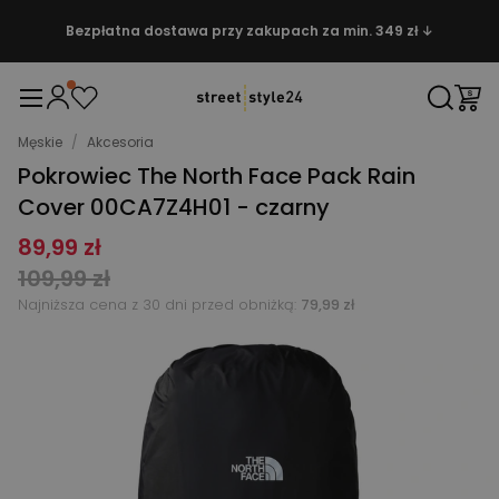
Bezpłatna dostawa przy zakupach za min. 349 zł ↓
Męskie
/
Akcesoria
Pokrowiec The North Face Pack Rain
Cover 00CA7Z4H01 - czarny
89,99 zł
109,99 zł
Najniższa cena z 30 dni przed obniżką:
79,99 zł