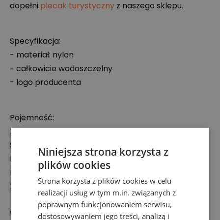
dopełni
plecak turystyczny
z naszego sklepu.
Specyfikacja:
- materiał: nylon
- całkowicie wodoszczelny
- logo producenta
Pojemność:
XS: 0–20 Litrów
S: 20–30 Litrów
Niniejsza strona korzysta z
M: 35–45 Litrów
plików cookies
L: 50–70 Litrów
Strona korzysta z plików cookies w celu
XL: 75–85 Litrów
realizacji usług w tym m.in. związanych z
poprawnym funkcjonowaniem serwisu,
Wymiary:
dostosowywaniem jego treści, analizą i