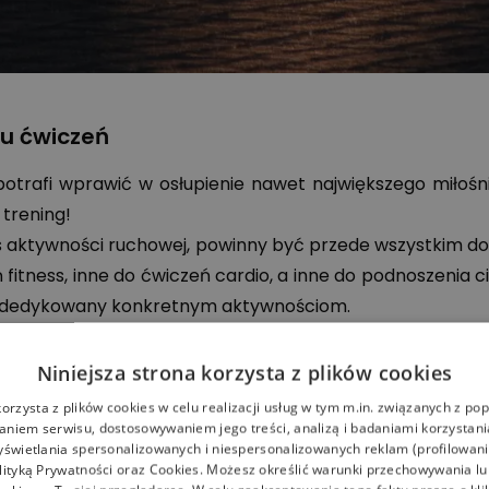
ju ćwiczeń
rafi wprawić w osłupienie nawet największego miłośnika
trening!
 aktywności ruchowej, powinny być przede wszystkim do
fitness, inne do ćwiczeń cardio, a inne do podnoszenia c
ukt dedykowany konkretnym aktywnościom.
ędą buty przeznaczone do aktywności o dużej dynamic
ami o dużej elastyczności. Polecane są też produkt
Niniejsza strona korzysta z plików cookies
ntuzją.
korzysta z plików cookies w celu realizacji usług w tym m.in. związanych z p
ździe na rowerku stacjonarnym lub ćwiczeń na orbitre
niem serwisu, dostosowywaniem jego treści, analizą i badaniami korzystani
yświetlania spersonalizowanych i niespersonalizowanych reklam (profilowan
eczne odprowadzanie wilgoci. Przyda się również zwięks
lityką Prywatności
oraz
Cookies
. Możesz określić warunki przechowywania l