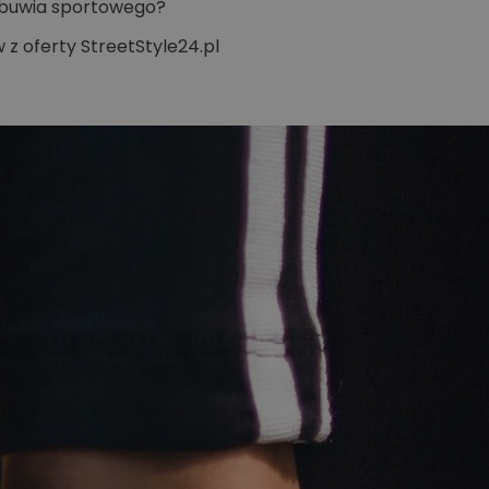
obuwia sportowego?
 z oferty StreetStyle24.pl