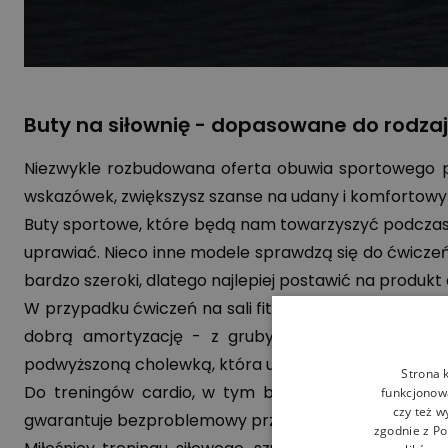
Buty na siłownię - dopasowane do rodza
Niezwykle rozbudowana oferta obuwia sportowego pot
wskazówek, zwiększysz szanse na udany i komfortowy 
Buty sportowe, które będą nam towarzyszyć podczas
uprawiać. Nieco inne modele sprawdzą się do ćwiczeń 
bardzo szeroki, dlatego najlepiej postawić na prod
W przypadku ćwiczeń na sali fitness odpowiednie b
dobrą amortyzację - z grubymi, gumowymi podeszw
podwyższoną cholewką, która uchroni stopy przed ko
Strona 
Do treningów cardio, w tym biegania na bieżni, je
funkcjonowa
czy też w
gwarantuje bezproblemowy przepływ powietrza i skut
zgodnie z
Po