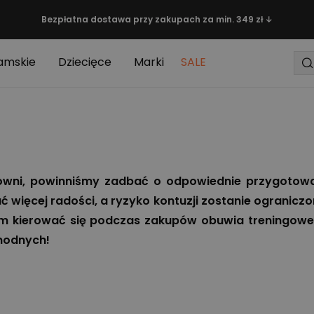
Bezpłatna dostawa przy zakupach za min. 349 zł ↓
amskie
Dziecięce
Marki
SALE
łowni, powinniśmy zadbać o odpowiednie przygotowa
 więcej radości, a ryzyko kontuzji zostanie ograniczon
zym kierować się podczas zakupów obuwia treningoweg
modnych!