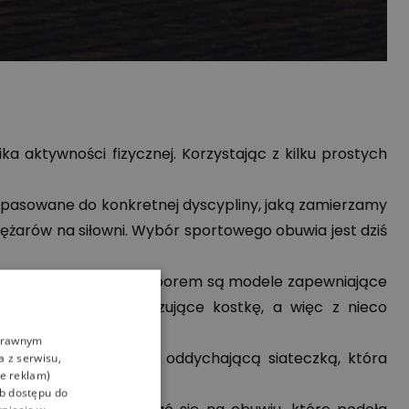
 aktywności fizycznej. Korzystając z kilku prostych
pasowane do konkretnej dyscypliny, jaką zamierzamy
iężarów na siłowni. Wybór sportowego obuwia jest dziś
e ruchów. Właściwym wyborem są modele zapewniające
y dodatkowo stabilizujące kostkę, a więc z nieco
oprawnym
ku polecane są buty z oddychającą siateczką, która
a z serwisu,
ie reklam)
zona amortyzacja.
ub dostępu do