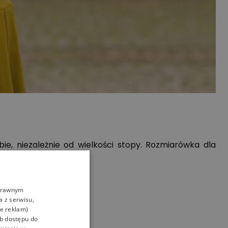
ie, niezależnie od wielkości stopy. Rozmiarówka dla
oprawnym
a z serwisu,
ie reklam)
ub dostępu do