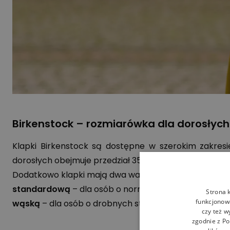
Birkenstock – rozmiarówka dla dorosłych 
Klapki Birkenstock są dostępne w szerokim zakresie
dorosłych obejmuje przedział 35-50. Natomiast
buty B
Dodatkowo klapki mają dwa warianty szerokości ozn
standardową
– dla osób o normalnych i tęższych st
Strona 
funkcjonowa
wąską
– dla osób o drobnych stopach – wypełniony 
czy też w
zgodnie z
Po