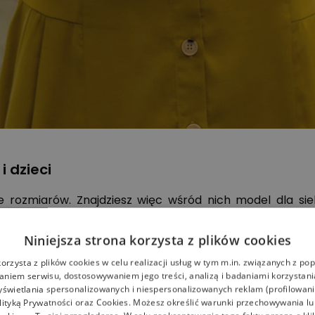
i dzieci
 rozmiarów. Znajdziesz więc wśród nich model dla sieb
irkenstock dziecięce
występują w numerach 24-34.
aczone symbolem stopy:
Niniejsza strona korzysta z plików cookies
opach – pusty kontur
korzysta z plików cookies w celu realizacji usług w tym m.in. związanych z p
niem serwisu, dostosowywaniem jego treści, analizą i badaniami korzystani
symbol.
yświetlania spersonalizowanych i niespersonalizowanych reklam (profilowan
lityką Prywatności
oraz
Cookies
. Możesz określić warunki przechowywania l