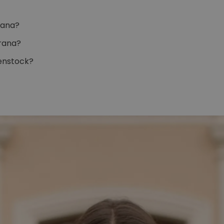
rana?
brana?
enstock?