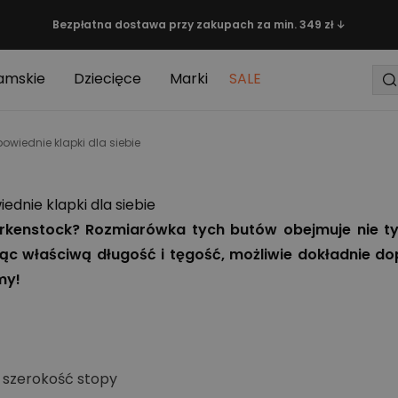
Bezpłatna dostawa przy zakupach za min. 349 zł ↓
amskie
Dziecięce
Marki
SALE
wiednie klapki dla siebie
dnie klapki dla siebie
irkenstock? Rozmiarówka tych butów obejmuje nie t
c właściwą długość i tęgość, możliwie dokładnie dop
my!
i szerokość stopy