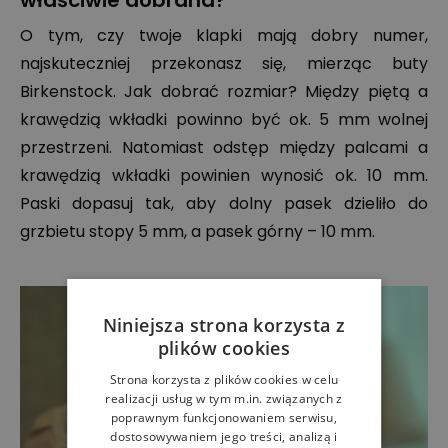
właściwie dobrana?
O tym, czy twoje klapki mają dobry numer,
najskuteczniej przekonasz się, mierząc buty
Birkenstock. Jak dobrać rozmiar? Między piętą a
krawędzią wkładki powinno być ok. 5 mm wolnej
przestrzeni. Natomiast odstęp między palcami a
krawędzią wkładki powinien wynosić ok. 10 mm.
Paski dopasuj tak, aby dolny pasek dzieliło do
grzbietu stopy 5 mm, a pasek górny – 10 mm.
Niniejsza strona korzysta z
plików cookies
Strona korzysta z plików cookies w celu
realizacji usług w tym m.in. związanych z
poprawnym funkcjonowaniem serwisu,
dostosowywaniem jego treści, analizą i