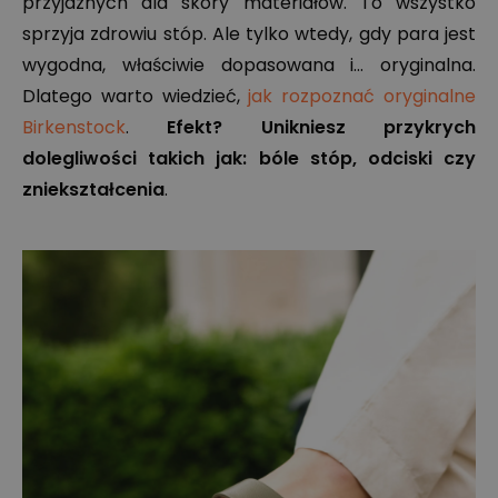
przyjaznych dla skóry materiałów. To wszystko
sprzyja zdrowiu stóp. Ale tylko wtedy, gdy para jest
wygodna, właściwie dopasowana i… oryginalna.
Dlatego warto wiedzieć,
jak rozpoznać oryginalne
Birkenstock
.
Efekt? Unikniesz przykrych
dolegliwości takich jak: bóle stóp, odciski czy
zniekształcenia
.