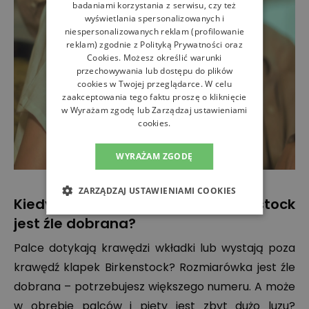
badaniami korzystania z serwisu, czy też
wyświetlania spersonalizowanych i
niespersonalizowanych reklam (profilowanie
reklam) zgodnie z
Polityką Prywatności
oraz
Cookies
. Możesz określić warunki
przechowywania lub dostępu do plików
cookies w Twojej przeglądarce. W celu
zaakceptowania tego faktu proszę o kliknięcie
w Wyrażam zgodę lub Zarządzaj ustawieniami
cookies.
WYRAŻAM ZGODĘ
ZARZĄDZAJ USTAWIENIAMI COOKIES
Kiedy rozmiarówka klapek Birkenstock
jest źle dobrana?
Palce dotykają krawędzi wkładki lub wystają poza
krawędź klapek Birkenstock? Rozmiarówka jest źle
dobrana – potrzebujesz większego numeru. A może
w obrębie palców i pięty jest zbyt dużo luzu?