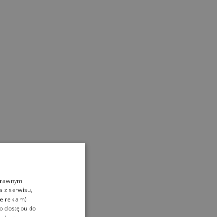
oprawnym
a z serwisu,
ie reklam)
ub dostępu do