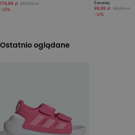
Sandały
179,99 zł
269,99 zł
99,99 zł
169,99 zł
-
33
%
-
41
%
Ostatnio oglądane