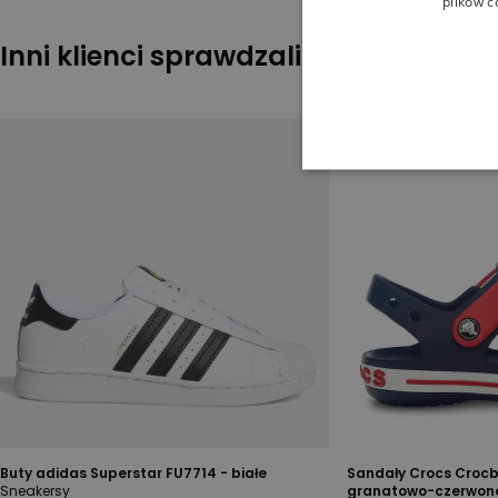
plików c
Inni klienci sprawdzali również
Buty adidas Superstar FU7714 - białe
Sandały Crocs Crocb
Sneakersy
granatowo-czerwon