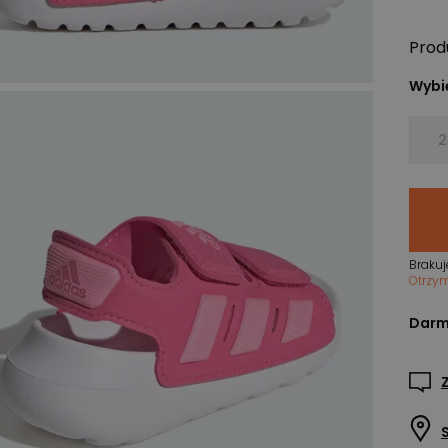
Prod
Wybie
2
Brakuj
Otrzy
Darm