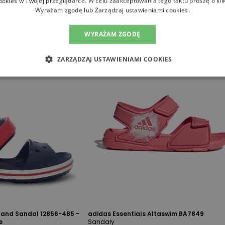
ookies w Twojej przeglądarce. W celu zaakceptowania tego faktu proszę o kli
Wyrażam zgodę lub Zarządzaj ustawieniami cookies.
WYRAŻAM ZGODĘ
ZARZĄDZAJ USTAWIENIAMI COOKIES
and Sandal 12856-485 -
adidas Essentials Altaswim BA7849
e
Sandały