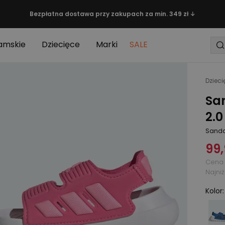
Bezpłatna dostawa przy zakupach za min. 349 zł ↓
amskie
Dziecięce
Marki
SALE
Dzieci
Sa
2.0
Sanda
99,
Cena 
Najni
Kolor