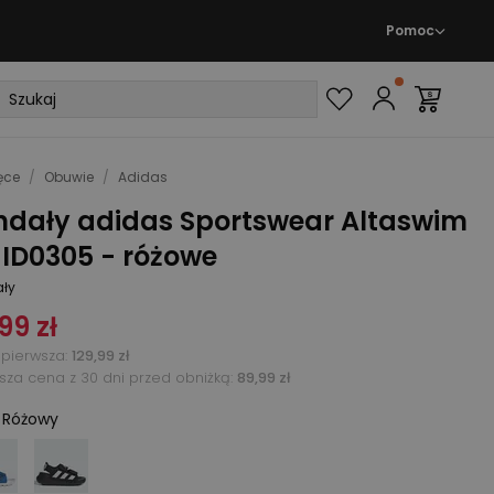
Pomoc
ęce
/
Obuwie
/
Adidas
ndały adidas Sportswear Altaswim
 ID0305 - różowe
ły
99 zł
pierwsza
:
129,99 zł
ższa cena z 30 dni przed obniżką:
89,99 zł
:
Różowy