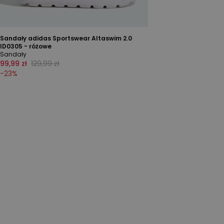
Sandały adidas Sportswear Altaswim 2.0
ID0305 - różowe
Sandały
99,99 zł
129,99 zł
-
23
%