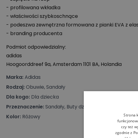
- profilowana wkładka
- właściwości szybkoschnące
- podeszwa zewnętrzna formowana z pianki
EVA
z ela
- branding producenta
Podmiot odpowiedzialny:
adidas
Hoogoorddreef 9a, Amsterdam 1101 BA, Holandia
Marka
:
Adidas
Rodzaj
:
Obuwie, Sandały
Dla kogo
:
Dla dziecka
Przeznaczenie
:
Sandały, Buty dziecięce
Strona 
Kolor
:
Różowy
funkcjonowa
czy też w
zgodnie z
Po