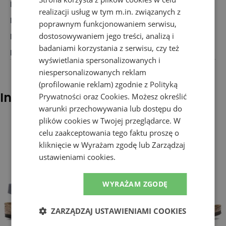
Rodzaj
:
Obuwie, Sandały
realizacji usług w tym m.in. związanych z
Dla kogo
:
Dla dziecka
poprawnym funkcjonowaniem serwisu,
dostosowywaniem jego treści, analizą i
Przeznaczenie
:
Sandały, Buty dziecięce
badaniami korzystania z serwisu, czy też
Kolor
:
Granatowy
wyświetlania spersonalizowanych i
niespersonalizowanych reklam
(profilowanie reklam) zgodnie z
Polityką
Inni klienci sprawdzali również
Prywatności
oraz
Cookies
. Możesz określić
warunki przechowywania lub dostępu do
plików cookies w Twojej przeglądarce. W
celu zaakceptowania tego faktu proszę o
kliknięcie w Wyrażam zgodę lub Zarządzaj
ustawieniami cookies.
WYRAŻAM ZGODĘ
ZARZĄDZAJ USTAWIENIAMI COOKIES