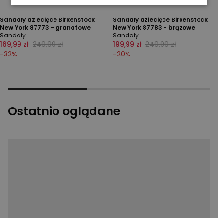
Sandały dziecięce Birkenstock
Sandały dziecięce Birkenstock
New York 87773 - granatowe
New York 87783 - brązowe
Sandały
Sandały
169,99 zł
249,99 zł
199,99 zł
249,99 zł
-
32
%
-
20
%
Ostatnio oglądane