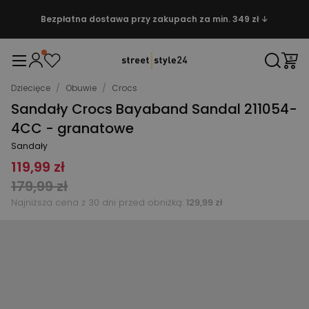
Bezpłatna dostawa przy zakupach za min. 349 zł ↓
Dziecięce
/
Obuwie
/
Crocs
Sandały Crocs Bayaband Sandal 211054-
4CC - granatowe
Sandały
119,99 zł
179,99 zł
Najniższa cena z 30 dni przed obniżką:
129,99 zł