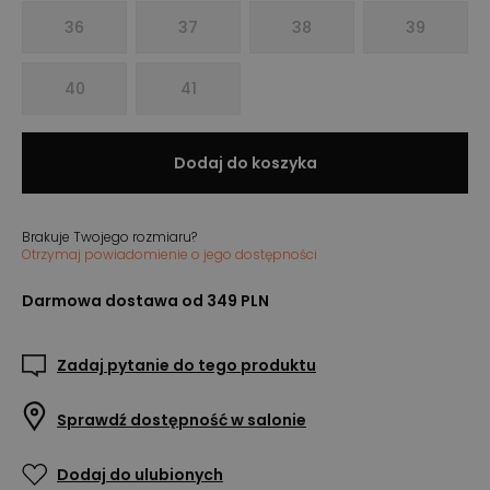
36
37
38
39
40
41
Dodaj do koszyka
Brakuje Twojego rozmiaru?
Otrzymaj powiadomienie o jego dostępności
Darmowa dostawa od 349 PLN
Zadaj pytanie do tego produktu
Sprawdź dostępność w salonie
Dodaj do ulubionych