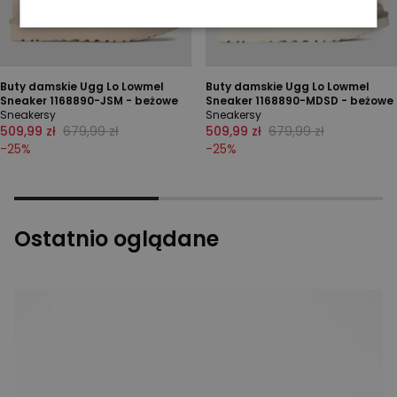
Buty damskie Ugg Lo Lowmel
Buty damskie Ugg Lo Lowmel
Sneaker 1168890-JSM - beżowe
Sneaker 1168890-MDSD - beżowe
Sneakersy
Sneakersy
509,99 zł
679,99 zł
509,99 zł
679,99 zł
-
25
%
-
25
%
Ostatnio oglądane