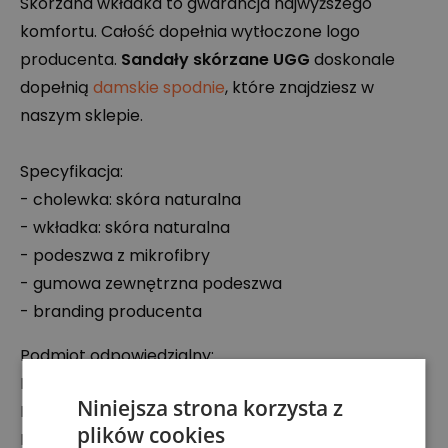
Skórzana wkładka to gwarancja najwyższego
komfortu. Całość dopełnia wytłoczone logo
producenta.
Sandały skórzane
UGG
doskonale
dopełnią
damskie spodnie
, które znajdziesz w
naszym sklepie.
Specyfikacja:
- cholewka: skóra naturalna
- wkładka: skóra naturalna
- podeszwa z mikrofibry
- gumowa zewnętrzna podeszwa
- branding producenta
Podmiot odpowiedzialny:
Deckers Germany GmbH
Niniejsza strona korzysta z
Karl-Weinmair-Strasse 9-11, 80807 Monachium,
plików cookies
Niemcy