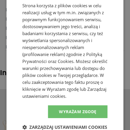
Strona korzysta z plików cookies w celu
Marka
:
UGG
realizacji usług w tym m.in. związanych z
Rodzaj
:
Obuwie, Sandały
poprawnym funkcjonowaniem serwisu,
dostosowywaniem jego treści, analizą i
Dla kogo
:
Dla niej
badaniami korzystania z serwisu, czy też
Przeznaczenie
:
Sandały
wyświetlania spersonalizowanych i
Kolor
:
Czarny
niespersonalizowanych reklam
(profilowanie reklam) zgodnie z
Polityką
Prywatności
oraz
Cookies
. Możesz określić
warunki przechowywania lub dostępu do
Inni klienci sprawdzali również
plików cookies w Twojej przeglądarce. W
celu zaakceptowania tego faktu proszę o
kliknięcie w Wyrażam zgodę lub Zarządzaj
ustawieniami cookies.
WYRAŻAM ZGODĘ
ZARZĄDZAJ USTAWIENIAMI COOKIES