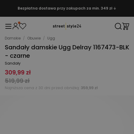
Bezpłatna dostawa przy zakupach za min. 349 zł ↓
Damskie
/
Obuwie
/
Ugg
Sandały damskie Ugg Delray 1167473-BLK
- czarne
Sandały
309,99 zł
519,99 zł
Najniższa cena z 30 dni przed obniżką:
359,99 zł