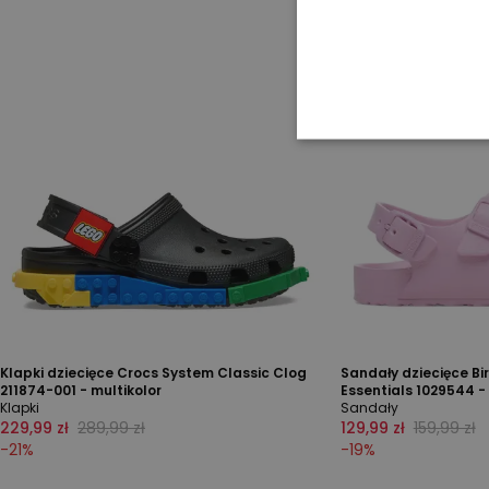
Klapki dziecięce Crocs System Classic Clog
Sandały dziecięce Bi
211874-001 - multikolor
Essentials 1029544 -
Klapki
Sandały
229,99 zł
289,99 zł
129,99 zł
159,99 zł
-
21
%
-
19
%