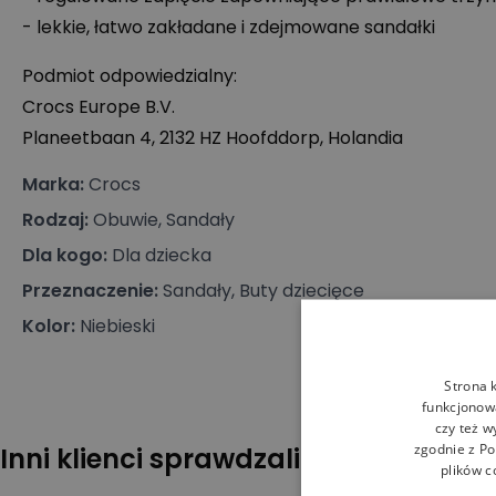
- lekkie, łatwo zakładane i zdejmowane sandałki
Podmiot odpowiedzialny:
Crocs Europe B.V.
Planeetbaan 4, 2132 HZ Hoofddorp, Holandia
Marka
:
Crocs
Rodzaj
:
Obuwie, Sandały
Dla kogo
:
Dla dziecka
Przeznaczenie
:
Sandały, Buty dziecięce
Kolor
:
Niebieski
Strona 
funkcjonowa
czy też w
zgodnie z
Po
Inni klienci sprawdzali również
plików c