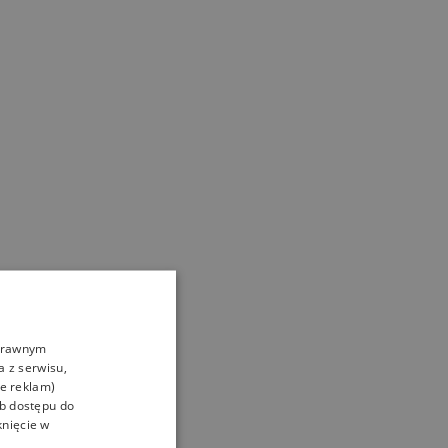
oprawnym
a z serwisu,
ie reklam)
ub dostępu do
knięcie w