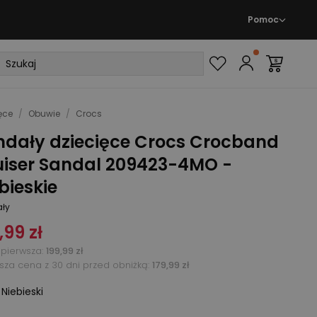
Pomoc
ęce
/
Obuwie
/
Crocs
ndały dziecięce Crocs Crocband
uiser Sandal 209423-4MO -
bieskie
ły
,99 zł
pierwsza
:
199,99 zł
ższa cena z 30 dni przed obniżką:
179,99 zł
:
Niebieski