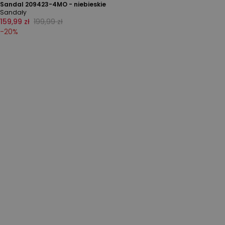
Sandal 209423-4MO - niebieskie
Sandały
159,99 zł
199,99 zł
-
20
%