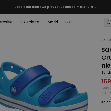
Bezpłatna dostawa przy zakupach za min. 349 zł ↓
amskie
Dziecięce
Marki
SALE
Dzieci
Sa
Cr
nie
Sanda
159
Cena 
Najni
Kolor