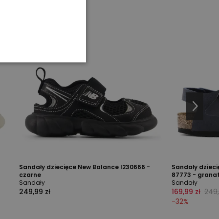
Sandały dziecięce New Balance I230666 -
Sandały dzieci
czarne
87773 - grana
Sandały
Sandały
249,99 zł
169,99 zł
249,
-
32
%