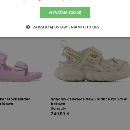
WYRAŻAM ZGODĘ
ZARZĄDZAJ USTAWIENIAMI COOKIES
rkenstock Milano
Sandały dziecięce New Balance I2307SW -
 różowe
beżowe
Sandały
249,99 zł