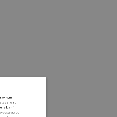
oprawnym
a z serwisu,
ie reklam)
ub dostępu do