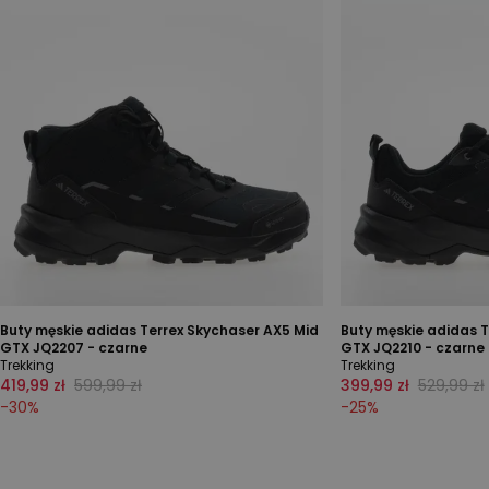
Buty męskie adidas Terrex Skychaser AX5 Mid
Buty męskie adidas 
GTX JQ2207 - czarne
GTX JQ2210 - czarne
Trekking
Trekking
419,99 zł
599,99 zł
399,99 zł
529,99 zł
-
30
%
-
25
%