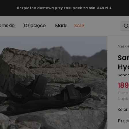
Bezpłatna dostawa przy zakupach za min. 349 zł ↓
amskie
Dziecięce
Marki
SALE
Męski
Sa
Hyd
Sanda
189
Cena 
Najni
Kolor
Prod