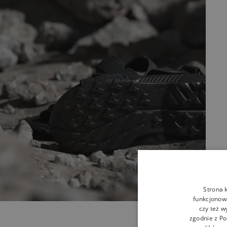
Strona 
funkcjonowa
czy też w
zgodnie z
Po