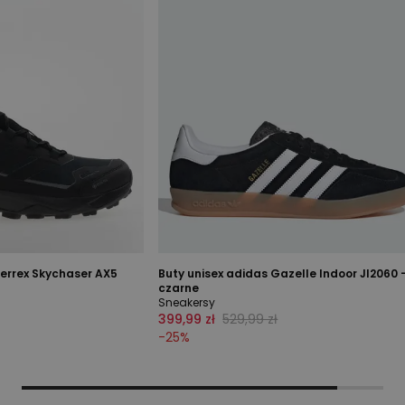
Terrex Skychaser AX5
Buty unisex adidas Gazelle Indoor JI2060 
czarne
Sneakersy
399,99 zł
529,99 zł
-
25
%