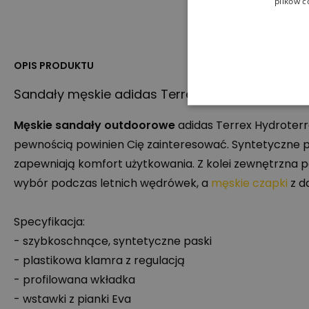
plików c
OPIS PRODUKTU
Sandały męskie adidas Terrex Hydroterra JQ223
Męskie sandały outdoorowe
adidas Terrex Hydroterra
pewnością powinien Cię zainteresować. Syntetyczne p
zapewniają komfort użytkowania. Z kolei zewnętrzna
wybór podczas letnich wędrówek, a
męskie czapki
z d
Specyfikacja:
- szybkoschnące, syntetyczne paski
- plastikowa klamra z regulacją
- profilowana wkładka
- wstawki z pianki Eva