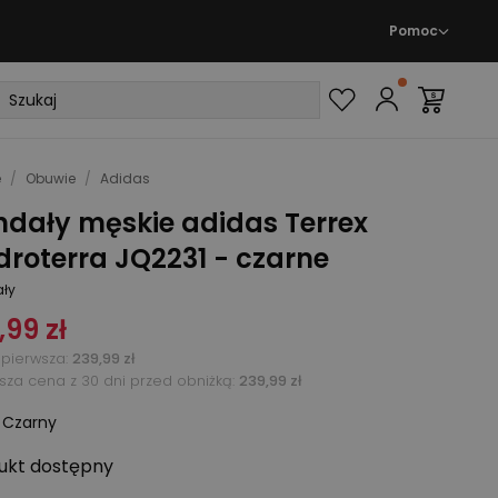
Pomoc
e
/
Obuwie
/
Adidas
ndały męskie adidas Terrex
roterra JQ2231 - czarne
ły
,99 zł
pierwsza
:
239,99 zł
ższa cena z 30 dni przed obniżką:
239,99 zł
:
Czarny
ukt
dostępny