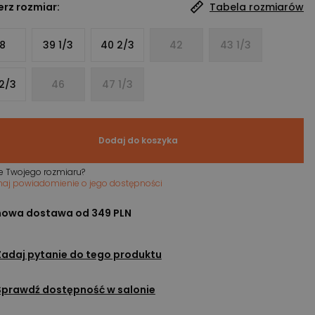
rz rozmiar:
Tabela rozmiarów
8
39 1/3
40 2/3
42
43 1/3
2/3
46
47 1/3
Dodaj do koszyka
e Twojego rozmiaru?
maj powiadomienie o jego dostępności
owa dostawa od 349 PLN
Zadaj pytanie do tego produktu
Sprawdź dostępność w salonie