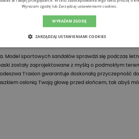
ookies w Twojej przeglądarce. W celu zaakceptowania tego faktu proszę o kli
Wyrażam zgodę lub Zarządzaj ustawieniami cookies.
WYRAŻAM ZGODĘ
ZARZĄDZAJ USTAWIENIAMI COOKIES
1 – czarne
. Model sportowych sandałów sprawdzi się podczas letniej
aski zostały zaprojektowane z myślą o podmokłym tereni
 podeszwa Traxion gwarantuje doskonałą przyczepność do
aszkiem osłonią Twoją głowę przed słońcem, tak abyś mógł