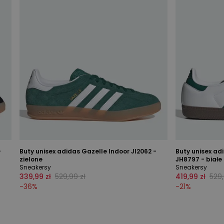
-
Buty unisex adidas Gazelle Indoor JI2062 -
Buty unisex ad
zielone
JH8797 - białe
Sneakersy
Sneakersy
339,99 zł
529,99 zł
419,99 zł
529,
-
36
%
-
21
%