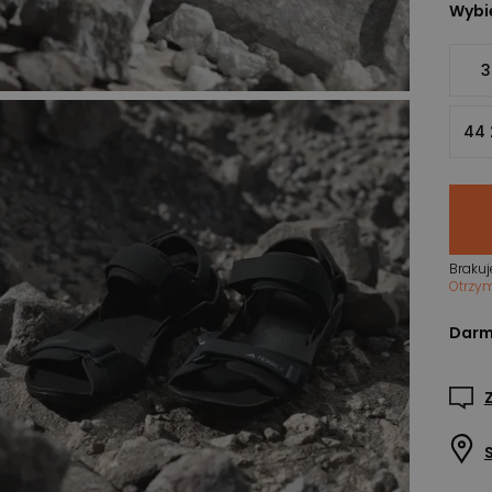
Wybie
3
44 
Brakuj
Otrzy
Darm