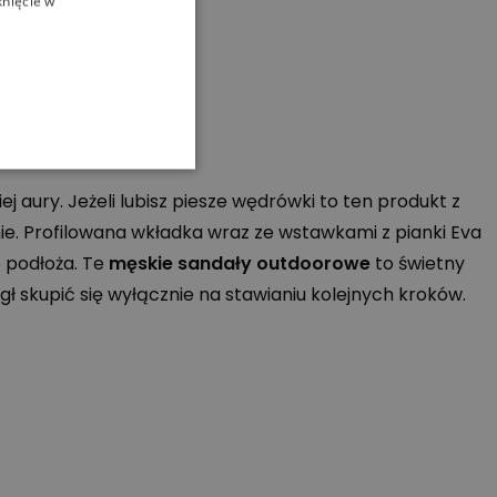
knięcie w
 aury. Jeżeli lubisz piesze wędrówki to ten produkt z
e. Profilowana wkładka wraz ze wstawkami z pianki Eva
 podłoża. Te
męskie sandały outdoorowe
to świetny
 skupić się wyłącznie na stawianiu kolejnych kroków.