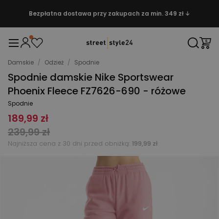
Bezpłatna dostawa przy zakupach za min. 349 zł ↓
Damskie
/
Odzież
/
Spodnie
Spodnie damskie Nike Sportswear
Phoenix Fleece FZ7626-690 - różowe
Spodnie
189,99 zł
239,99 zł
Najniższa cena z 30 dni przed obniżką:
199,99 zł