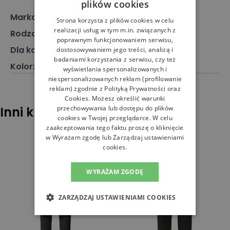
plików cookies
Marka
:
Nike
Strona korzysta z plików cookies w celu
realizacji usług w tym m.in. związanych z
Rodzaj
:
Odzież, Spodnie
poprawnym funkcjonowaniem serwisu,
Dla kogo
:
Dla niej
dostosowywaniem jego treści, analizą i
badaniami korzystania z serwisu, czy też
Kolor
:
Różowy
wyświetlania spersonalizowanych i
niespersonalizowanych reklam (profilowanie
reklam) zgodnie z
Polityką Prywatności
oraz
Cookies
. Możesz określić warunki
Inni klienci sprawdzali również
przechowywania lub dostępu do plików
cookies w Twojej przeglądarce. W celu
zaakceptowania tego faktu proszę o kliknięcie
w Wyrażam zgodę lub Zarządzaj ustawieniami
cookies.
WYRAŻAM ZGODĘ
ZARZĄDZAJ USTAWIENIAMI COOKIES