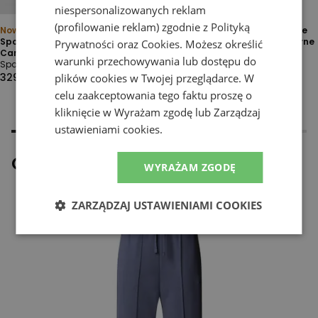
niespersonalizowanych reklam
(profilowanie reklam) zgodnie z
Polityką
Nowość
Spodnie męskie The North Face
Spodnie damskie New Balance
Reaxion 2.0 0A8DRSKS71 - czarne
Prywatności
oraz
Cookies
. Możesz określić
Cargo WP53504BK - czarne
Spodnie
warunki przechowywania lub dostępu do
Spodnie
329,99 zł
329,99 zł
plików cookies w Twojej przeglądarce. W
celu zaakceptowania tego faktu proszę o
kliknięcie w Wyrażam zgodę lub Zarządzaj
ustawieniami cookies.
Ostatnio oglądane
WYRAŻAM ZGODĘ
ZARZĄDZAJ USTAWIENIAMI COOKIES