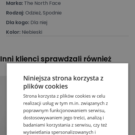
Marka
:
The North Face
Rodzaj
:
Odzież, Spodnie
Dla kogo
:
Dla niej
Kolor
:
Niebieski
Inni klienci sprawdzali również
Niniejsza strona korzysta z
plików cookies
Strona korzysta z plików cookies w celu
realizacji usług w tym m.in. związanych z
poprawnym funkcjonowaniem serwisu,
dostosowywaniem jego treści, analizą i
badaniami korzystania z serwisu, czy też
wyświetlania spersonalizowanych i