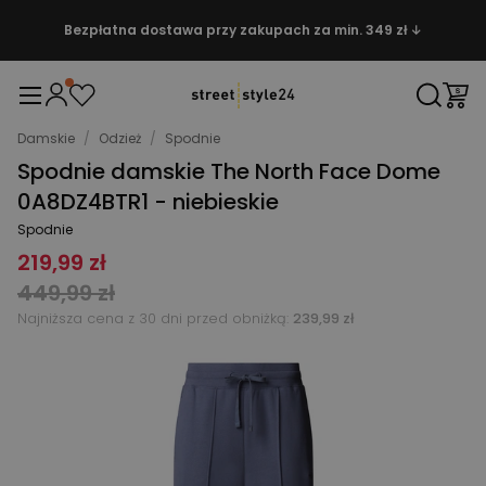
Bezpłatna dostawa przy zakupach za min. 349 zł ↓
Damskie
/
Odzież
/
Spodnie
Spodnie damskie The North Face Dome
0A8DZ4BTR1 - niebieskie
Spodnie
219,99 zł
449,99 zł
Najniższa cena z 30 dni przed obniżką:
239,99 zł