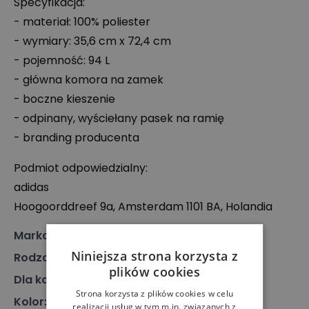
Specyfikacja:
- materiał: 100% poliester
- wymiary: 35,6 cm x 72,4 cm
- pojemność: 94 L
- główna komora na zamek
- boczne kieszenie
- odpinany, wyściełany pasek na ramię
- branding producenta
Podmiot odpowiedzialny:
adidas
Hoogoorddreef 9a, Amsterdam 1101 BA, Holandia
Marka
:
Adidas
Niniejsza strona korzysta z
Rodzaj
:
Akcesoria, Torba
plików cookies
Dla kogo
:
Dla niego, Dla niej
Strona korzysta z plików cookies w celu
Kolor
:
Czarny
realizacji usług w tym m.in. związanych z