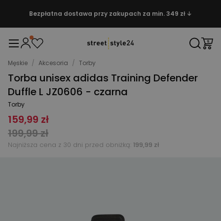
Bezpłatna dostawa przy zakupach za min. 349 zł ↓
Męskie
/
Akcesoria
/
Torby
Torba unisex adidas Training Defender
Duffle L JZ0606 - czarna
Torby
159,99 zł
199,99 zł
Najniższa cena z 30 dni przed obniżką:
199,99 zł