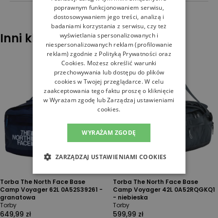
poprawnym funkcjonowaniem serwisu,
dostosowywaniem jego treści, analizą i
badaniami korzystania z serwisu, czy też
Inni klienci sprawdzali również
wyświetlania spersonalizowanych i
niespersonalizowanych reklam (profilowanie
reklam) zgodnie z
Polityką Prywatności
oraz
Cookies
. Możesz określić warunki
przechowywania lub dostępu do plików
cookies w Twojej przeglądarce. W celu
zaakceptowania tego faktu proszę o kliknięcie
w Wyrażam zgodę lub Zarządzaj ustawieniami
cookies.
WYRAŻAM ZGODĘ
ZARZĄDZAJ USTAWIENIAMI COOKIES
Torba The North Face Base
Torba The North Face Base
Camp Voyager 62L 0A52S39261 -
Camp Voyager 42L 0A52RQGKQ1
granatowa
- niebieska
Torby
Torby
649,99 zł
599,99 zł