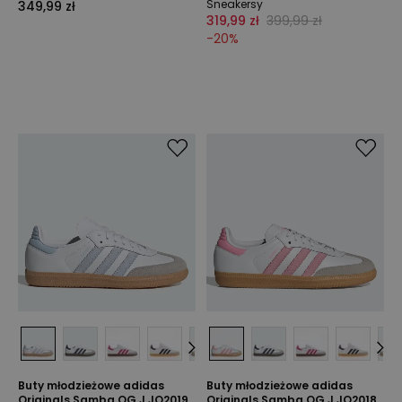
Sneakersy
349,99 zł
319,99 zł
399,99 zł
-
20
%
Buty młodzieżowe adidas
Buty młodzieżowe adidas
Originals Samba OG J JQ2019
Originals Samba OG J JQ2018