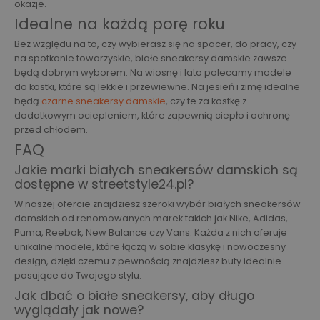
okazje.
Idealne na każdą porę roku
Bez względu na to, czy wybierasz się na spacer, do pracy, czy
na spotkanie towarzyskie, białe sneakersy damskie zawsze
będą dobrym wyborem. Na wiosnę i lato polecamy modele
do kostki, które są lekkie i przewiewne. Na jesień i zimę idealne
będą
czarne sneakersy damskie
, czy te za kostkę z
dodatkowym ociepleniem, które zapewnią ciepło i ochronę
przed chłodem.
FAQ
Jakie marki białych sneakersów damskich są
dostępne w streetstyle24.pl?
W naszej ofercie znajdziesz szeroki wybór białych sneakersów
damskich od renomowanych marek takich jak Nike, Adidas,
Puma, Reebok, New Balance czy Vans. Każda z nich oferuje
unikalne modele, które łączą w sobie klasykę i nowoczesny
design, dzięki czemu z pewnością znajdziesz buty idealnie
pasujące do Twojego stylu.
Jak dbać o białe sneakersy, aby długo
wyglądały jak nowe?