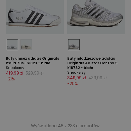
Buty unisex adidas Originals
Buty młodzieżowe adidas
Italia 70s JS1323 - białe
Originals Adistar Control 5
Sneakersy
KI8732 - białe
Sneakersy
419,99 zł
529,99 zł
349,99 zł
439,99 zł
-
21
%
-
20
%
Wyświetlane 48 z 233 elementów.