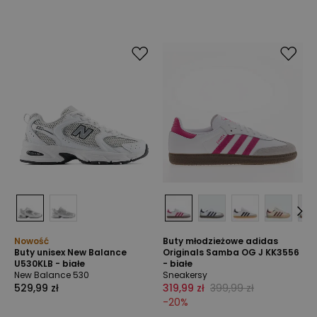
Nowość
Buty młodzieżowe adidas
Buty unisex New Balance
Originals Samba OG J KK3556
U530KLB - białe
- białe
New Balance 530
Sneakersy
529,99 zł
319,99 zł
399,99 zł
-
20
%