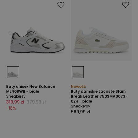
Buty unisex New Balance
Nowość
ML408WB - białe
Buty damskie Lacoste Slam
Sneakersy
Break Leather 750SMA0073-
02H - białe
319,99 zł
379,99 zł
Sneakersy
-
16
%
569,99 zł