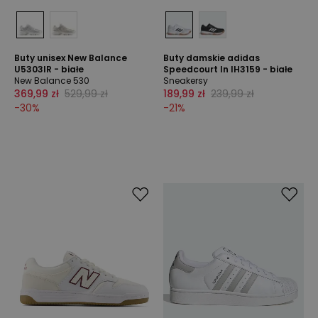
Buty unisex New Balance
Buty damskie adidas
U5303IR - białe
Speedcourt In IH3159 - białe
New Balance 530
Sneakersy
369,99 zł
529,99 zł
189,99 zł
239,99 zł
-
30
%
-
21
%