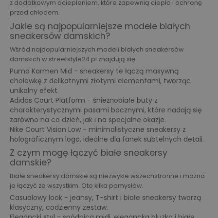
z dodatkowym ociepleniem, które zapewnią ciepło i ochronę
przed chłodem.
Jakie są najpopularniejsze modele białych
sneakersów damskich?
Wśród najpopularniejszych modeli białych sneakersów
damskich w streetstyle24.pl znajdują się:
Puma Karmen Mid - sneakersy te łączą masywną
cholewkę z delikatnymi złotymi elementami, tworząc
unikalny efekt.
Adidas Court Platform - śnieżnobiałe buty z
charakterystycznymi pasami bocznymi, które nadają się
zarówno na co dzień, jak i na specjalne okazje.
Nike Court Vision Low - minimalistyczne sneakersy z
holograficznym logo, idealne dla fanek subtelnych detali.
Z czym mogę łączyć białe sneakersy
damskie?
Białe sneakersy damskie są niezwykle wszechstronne i można
je łączyć ze wszystkim. Oto kilka pomysłów.
Casualowy look - jeansy, T-shirt i białe sneakersy tworzą
klasyczny, codzienny zestaw.
Elegancki styl - spódnica midi, elegancka bluzka i białe