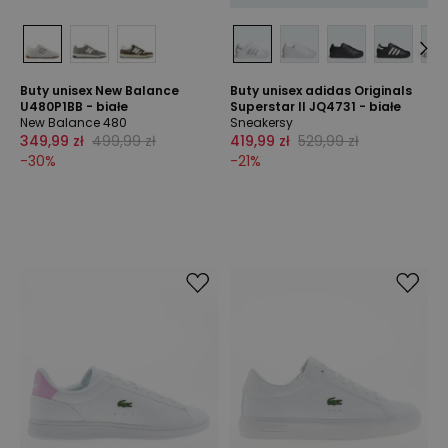
Buty unisex New Balance
Buty unisex adidas Originals
U480P1BB - białe
Superstar II JQ4731 - białe
New Balance 480
Sneakersy
349,99 zł
499,99 zł
419,99 zł
529,99 zł
-
30
%
-
21
%