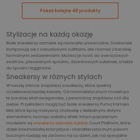
Pokaż kolejne 48 produkty
Stylizacje na każdą okazję
Białe sneakersy damskie są niezwykle uniwersalne. Doskonale
komponują się z casualowymi outfitami, ale również z bardziej
formalnymi zestawieniami. Możesz je nosić do oversizowych
swetrów, plisowanych spódnic, dzianinowych sukienek, a także
do spodni i legginsów.
Sneakersy w różnych stylach
W naszej ofercie znajdziesz sneakersy, które spełnią
oczekiwania każdej kobiety. Od minimalistycznych modeli po
te bardziej ekstrawaganckie, z pewnością znajdziesz coś dla
siebie. Przykładem mogą być białe sneakersy Puma Karmen
Mid, które łączą masywną cholewkę z delikatnymi złotymi
elementami, tworząc unikalny efekt. Innym popularnym
modelem są
sneakersy damskie Adidas
Court Platform, które
dzięki śnieżnobiałej kolorystyce i charakterystycznym pasom
bocznym nadają się zarówno na co dzień, jak i na specjalne