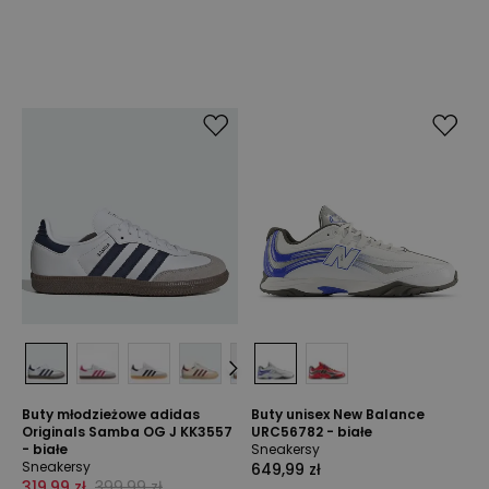
Buty młodzieżowe adidas
Buty unisex New Balance
Originals Samba OG J KK3557
URC56782 - białe
- białe
Sneakersy
Sneakersy
649,99 zł
319,99 zł
399,99 zł