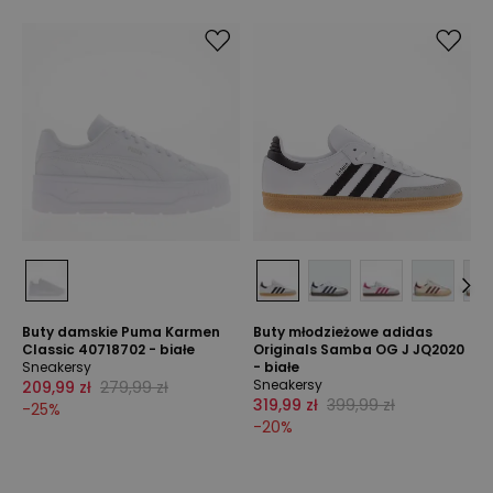
Buty damskie Puma Karmen
Buty młodzieżowe adidas
Classic 40718702 - białe
Originals Samba OG J JQ2020
Sneakersy
- białe
Sneakersy
209,99 zł
279,99 zł
319,99 zł
399,99 zł
-
25
%
-
20
%