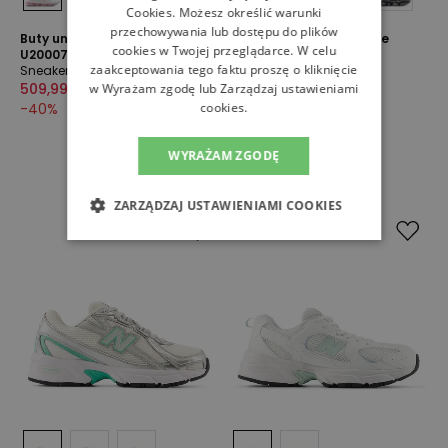
Cookies
. Możesz określić warunki
przechowywania lub dostępu do plików
Buty unisex New Balance
Buty unisex New Balance
cookies w Twojej przeglądarce. W celu
U20007MM - białe
U20004GM - białe
zaakceptowania tego faktu proszę o kliknięcie
Sneakersy
Sneakersy
509,99 zł
849,99 zł
849,99 zł
w Wyrażam zgodę lub Zarządzaj ustawieniami
-
40
%
cookies.
WYRAŻAM ZGODĘ
ZARZĄDZAJ USTAWIENIAMI COOKIES