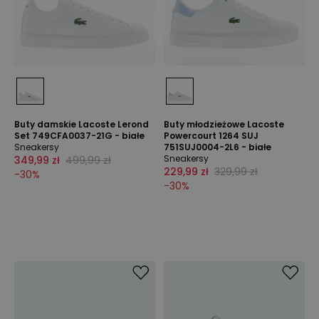
Buty damskie Lacoste Lerond
Buty młodzieżowe Lacoste
Set 749CFA0037-21G - białe
Powercourt 1264 SUJ
Sneakersy
751SUJ0004-2L6 - białe
Sneakersy
349,99 zł
499,99 zł
229,99 zł
329,99 zł
-
30
%
-
30
%