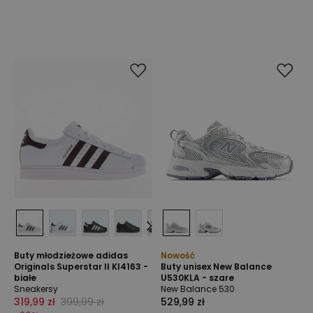
Buty młodzieżowe adidas
Nowość
Originals Superstar II KI4163 -
Buty unisex New Balance
białe
U530KLA - szare
Sneakersy
New Balance 530
319,99 zł
399,99 zł
529,99 zł