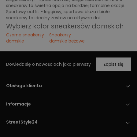
sneakersy to świetna opcja na bardziej formalne okazje.
Sportowy outfit - legginsy, sportowa bluza i białe
sneakersy to idealny zestaw na aktywne dni.
Wybierz kolor sneakersów damskich
Czarne sneakersy
Sneakersy
damskie
damskie beżowe
Dowiedz się o nowościach jako pierwszy
Zapisz się
Obsługa klienta
Informacje
StreetStyle24