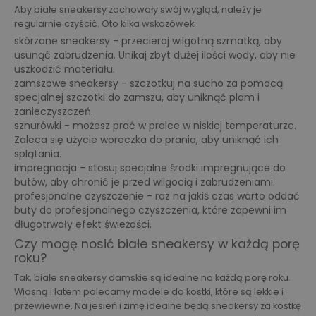
Aby białe sneakersy zachowały swój wygląd, należy je
regularnie czyścić. Oto kilka wskazówek:
skórzane sneakersy - przecieraj wilgotną szmatką, aby
usunąć zabrudzenia. Unikaj zbyt dużej ilości wody, aby nie
uszkodzić materiału.
zamszowe sneakersy - szczotkuj na sucho za pomocą
specjalnej szczotki do zamszu, aby uniknąć plam i
zanieczyszczeń.
sznurówki - możesz prać w pralce w niskiej temperaturze.
Zaleca się użycie woreczka do prania, aby uniknąć ich
splątania.
impregnacja - stosuj specjalne środki impregnujące do
butów, aby chronić je przed wilgocią i zabrudzeniami.
profesjonalne czyszczenie - raz na jakiś czas warto oddać
buty do profesjonalnego czyszczenia, które zapewni im
długotrwały efekt świeżości.
Czy mogę nosić białe sneakersy w każdą porę
roku?
Tak, białe sneakersy damskie są idealne na każdą porę roku.
Wiosną i latem polecamy modele do kostki, które są lekkie i
przewiewne. Na jesień i zimę idealne będą sneakersy za kostkę