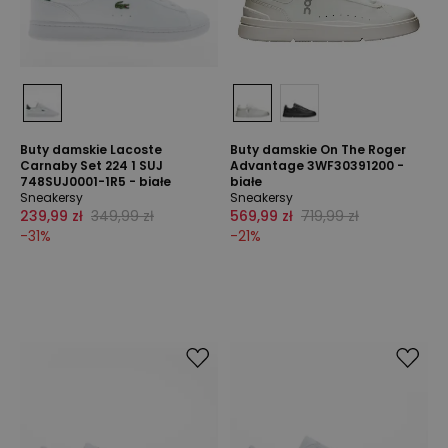
Buty damskie Lacoste
Buty damskie On The Roger
Carnaby Set 224 1 SUJ
Advantage 3WF30391200 -
748SUJ0001-1R5 - białe
białe
Sneakersy
Sneakersy
239,99 zł
349,99 zł
569,99 zł
719,99 zł
-
31
%
-
21
%