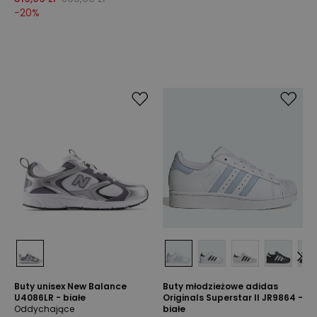
-
20
%
Buty unisex New Balance
Buty młodzieżowe adidas
U4086LR - białe
Originals Superstar II JR9864 -
Oddychające
białe