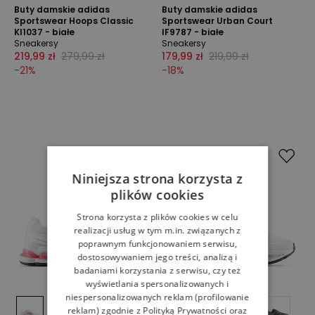
Buty damskie adidas
Buty damskie adidas
Sportswear Hoops Classic
Sportswear Urban Court
KI1037 - białe
IF9787 - białe
Sneakersy
Sneakersy
219,99 zł
279,99 zł
179,99 zł
219,99 zł
-
21
%
-
18
%
Niniejsza strona korzysta z
plików cookies
Strona korzysta z plików cookies w celu
realizacji usług w tym m.in. związanych z
poprawnym funkcjonowaniem serwisu,
dostosowywaniem jego treści, analizą i
badaniami korzystania z serwisu, czy też
wyświetlania spersonalizowanych i
niespersonalizowanych reklam (profilowanie
reklam) zgodnie z
Polityką Prywatności
oraz