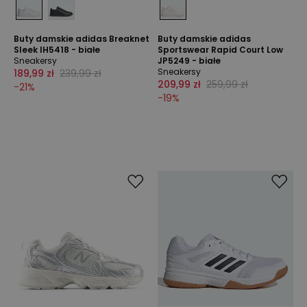
Buty damskie adidas Breaknet
Buty damskie adidas
Sleek IH5418 - białe
Sportswear Rapid Court Low
Sneakersy
JP5249 - białe
Sneakersy
189,99 zł
239,99 zł
209,99 zł
259,99 zł
-
21
%
-
19
%