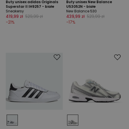
Buty unisex adidas Originals
Buty unisex New Balance
Superstar II IH9257 - białe
U53052N - białe
Sneakersy
New Balance 530
419,99 zł
529,99 zł
439,99 zł
529,99 zł
-
21
%
-
17
%