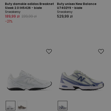
Buty damskie adidas Breaknet
Buty unisex New Balance
Sleek 2.0 IH5426 - białe
U7402Y9 - białe
Sneakersy
Sneakersy
189,99 zł
239,99 zł
529,99 zł
-
21
%