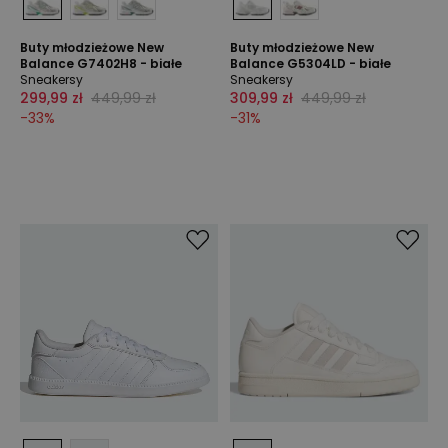
Buty młodzieżowe New
Buty młodzieżowe New
Balance G7402H8 - białe
Balance G5304LD - białe
Sneakersy
Sneakersy
299,99 zł
449,99 zł
309,99 zł
449,99 zł
-
33
%
-
31
%