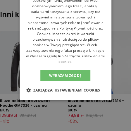
poprawnym funkcjonowaniem serwisu,
dostosowywaniem jego treści, analizą i
badaniami korzystania z serwisu, czy też
Inni klienci sprawdzali również
wyświetlania spersonalizowanych i
niespersonalizowanych reklam (profilowanie
reklam) zgodnie z
Polityką Prywatności
oraz
Cookies
. Możesz określić warunki
przechowywania lub dostępu do plików
cookies w Twojej przeglądarce. W celu
zaakceptowania tego faktu proszę o kliknięcie
w Wyrażam zgodę lub Zarządzaj ustawieniami
cookies.
WYRAŻAM ZGODĘ
ZARZĄDZAJ USTAWIENIAMI COOKIES
Bluza adidas Tiro 21 Sweat
Bluza adidas Tiro 21 GM7314 -
Hoodie GM7326 - czarna
czarna
Bluzy
Bluzy
129,99 zł
219,99 zł
79,99 zł
169,99 zł
-
41
%
-
53
%