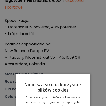
logotypem NB
świetnie uzupełni
akcesoria
sportowe
.
Specyfikacja:
- Materiał: 60% bawełna, 40% poliester
- krój relaxed fit
Podmiot odpowiedzialny:
New Balance Europe BV
A-Factorij, Pilotenstraat 35 – 45, 1059 CH
Amsterdam, Holandia
Marka
:
New Balance
Rodzaj
:
Odzież, Bluza
Niniejsza strona korzysta z
Dla kogo
:
Dla dziecka
plików cookies
Kolor
:
Beżowy
Strona korzysta z plików cookies w celu
realizacji usług w tym m.in. związanych z