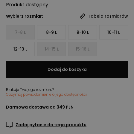
Produkt
dostępny
Wybierz rozmiar:
Tabela rozmiarów
7-8 L
8-9 L
9-10 L
10-11 L
12-13 L
14-15 L
15-16 L
Dodaj do koszyka
Brakuje Twojego rozmiaru?
Otrzymaj powiadomienie o jego dostępności
Darmowa dostawa od 349 PLN
Zadaj pytanie do tego produktu