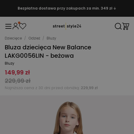
Bezpłatna dostawa przy zakupach za min. 349 zł ↓
Dziecięce
/
Odzież
/
Bluzy
Bluza dziecięca New Balance
LAKG0056LIN - beżowa
Bluzy
149,99 zł
229,99 zł
Najniższa cena z 30 dni przed obniżką:
229,99 zł