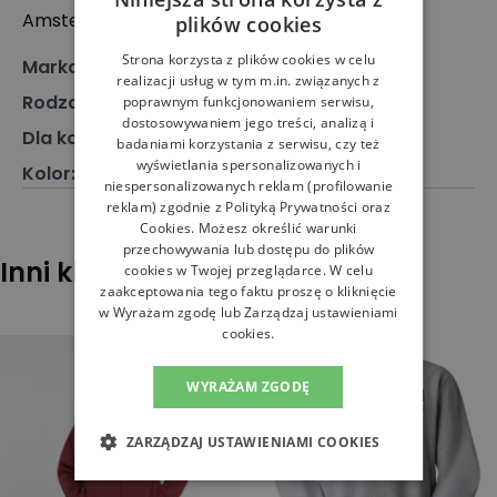
Amsterdam, Holandia
plików cookies
Strona korzysta z plików cookies w celu
Marka
:
New Balance
realizacji usług w tym m.in. związanych z
Rodzaj
:
Odzież, Bluza
poprawnym funkcjonowaniem serwisu,
dostosowywaniem jego treści, analizą i
Dla kogo
:
Dla niego
badaniami korzystania z serwisu, czy też
wyświetlania spersonalizowanych i
Kolor
:
Różowy
niespersonalizowanych reklam (profilowanie
reklam) zgodnie z
Polityką Prywatności
oraz
Cookies
. Możesz określić warunki
przechowywania lub dostępu do plików
Inni klienci sprawdzali również
cookies w Twojej przeglądarce. W celu
zaakceptowania tego faktu proszę o kliknięcie
w Wyrażam zgodę lub Zarządzaj ustawieniami
cookies.
WYRAŻAM ZGODĘ
ZARZĄDZAJ USTAWIENIAMI COOKIES