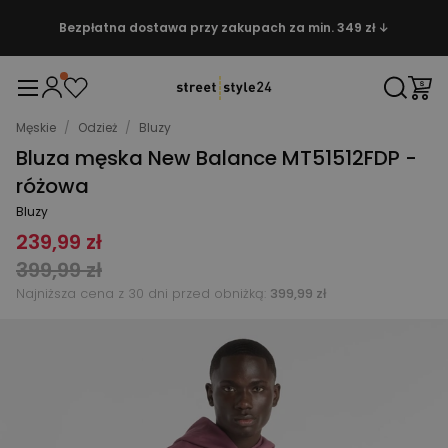
Bezpłatna dostawa przy zakupach za min. 349 zł ↓
Męskie
/
Odzież
/
Bluzy
Bluza męska New Balance MT51512FDP -
różowa
Bluzy
239,99 zł
399,99 zł
Najniższa cena z 30 dni przed obniżką:
399,99 zł