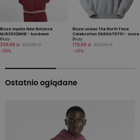
Bluza męska New Balance
Bluza unisex The North Face
MJ53502MHB - bordowa
Celebration 0A8GATDYX1 - szare
Bluzy
Bluzy
339,99 zł
559,99 zł
179,99 zł
329,99 zł
-
39
%
-
45
%
Ostatnio oglądane