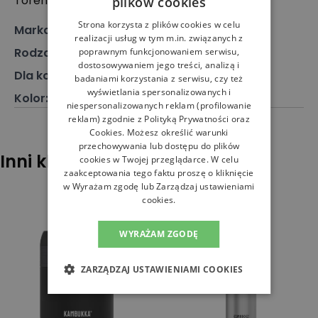
Torenplein 7.16.1, 3500 Hasselt, Belgia
plików cookies
Strona korzysta z plików cookies w celu
Marka
:
Kambukka
realizacji usług w tym m.in. związanych z
Rodzaj
:
Akcesoria, Kubek termiczny
poprawnym funkcjonowaniem serwisu,
dostosowywaniem jego treści, analizą i
Dla kogo
:
Dla każdego
badaniami korzystania z serwisu, czy też
wyświetlania spersonalizowanych i
Kolor
:
Niebieski
niespersonalizowanych reklam (profilowanie
reklam) zgodnie z
Polityką Prywatności
oraz
Cookies
. Możesz określić warunki
przechowywania lub dostępu do plików
Inni klienci sprawdzali również
cookies w Twojej przeglądarce. W celu
zaakceptowania tego faktu proszę o kliknięcie
w Wyrażam zgodę lub Zarządzaj ustawieniami
cookies.
WYRAŻAM ZGODĘ
ZARZĄDZAJ USTAWIENIAMI COOKIES