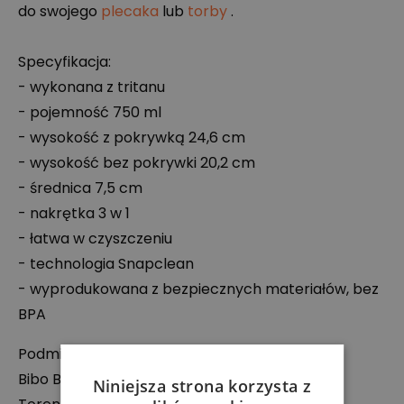
do swojego
plecaka
lub
torby
.
Specyfikacja:
- wykonana z tritanu
- pojemność 750 ml
- wysokość z pokrywką 24,6 cm
- wysokość bez pokrywki 20,2 cm
- średnica 7,5 cm
- nakrętka 3 w 1
- łatwa w czyszczeniu
- technologia Snapclean
- wyprodukowana z bezpiecznych materiałów, bez
BPA
Podmiot odpowiedzialny:
Bibo Brands BV
Niniejsza strona korzysta z