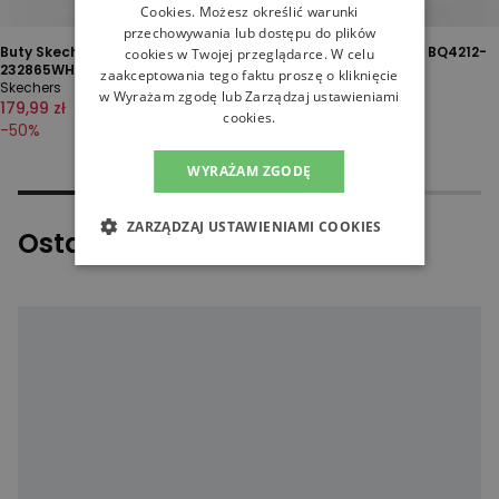
Cookies
. Możesz określić warunki
przechowywania lub dostępu do plików
Buty Skechers Eden LX
Buty Nike Flight Legacy BQ4212-
cookies w Twojej przeglądarce. W celu
232865WHT - białe
002 - czarne
zaakceptowania tego faktu proszę o kliknięcie
Skechers
Sneakersy
w Wyrażam zgodę lub Zarządzaj ustawieniami
179,99 zł
359,99 zł
429,99 zł
629,99 zł
cookies.
-
50
%
-
32
%
WYRAŻAM ZGODĘ
ZARZĄDZAJ USTAWIENIAMI COOKIES
Ostatnio oglądane