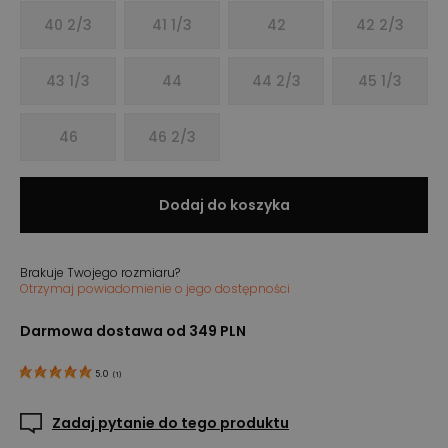
40 2/3
41 1/3
42
42 2/3
43 1/3
44
44 2/3
45 1/3
46
46 2/3
Dodaj do koszyka
Brakuje Twojego rozmiaru?
Otrzymaj powiadomienie o jego dostępności
Darmowa dostawa od 349 PLN
5.0
(
1
)
Zadaj pytanie do tego produktu