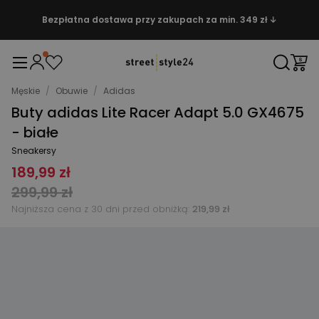
Bezpłatna dostawa przy zakupach za min. 349 zł ↓
Męskie
/
Obuwie
/
Adidas
Buty adidas Lite Racer Adapt 5.0 GX4675
- białe
Sneakersy
189,99 zł
299,99 zł
Najniższa cena z 30 dni przed obniżką:
219,99 zł