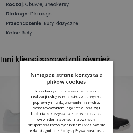
Rodzaj
:
Obuwie, Sneakersy
Dla kogo
:
Dla niego
Przeznaczenie
:
Buty klasyczne
Kolor
:
Biały
Inni klienci sprawdzali również
Niniejsza strona korzysta z
plików cookies
Strona korzysta z plików cookies w celu
realizacji usług w tym m.in. związanych z
poprawnym funkcjonowaniem serwisu,
dostosowywaniem jego treści, analizą i
badaniami korzystania z serwisu, czy też
wyświetlania spersonalizowanych i
niespersonalizowanych reklam (profilowanie
reklam) zgodnie z
Polityką Prywatności
oraz