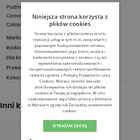
Podmiot odpowiedzialny:
Converse The Netherlands B.V
Niniejsza strona korzysta z
plików cookies
Colosseum 1, 1213 Hilversum, Holandia
Strona korzysta z plików cookies w celu
Marka
:
Converse
realizacji usług w tym m.in. związanych z
poprawnym funkcjonowaniem serwisu,
Rodzaj
:
Obuwie, Sneakersy, Trampki
dostosowywaniem jego treści, analizą i
Dla kogo
:
Dla niej
badaniami korzystania z serwisu, czy też
wyświetlania spersonalizowanych i
Przeznaczenie
:
Buty klasyczne
niespersonalizowanych reklam (profilowanie
reklam) zgodnie z
Polityką Prywatności
oraz
Kolor
:
Czarny
Cookies
. Możesz określić warunki
przechowywania lub dostępu do plików
cookies w Twojej przeglądarce. W celu
zaakceptowania tego faktu proszę o kliknięcie
Inni klienci sprawdzali również
w Wyrażam zgodę lub Zarządzaj ustawieniami
cookies.
WYRAŻAM ZGODĘ