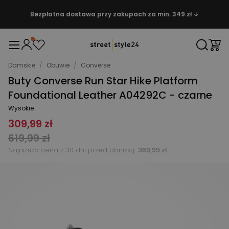
Bezpłatna dostawa przy zakupach za min. 349 zł ↓
Damskie
/
Obuwie
/
Converse
Buty Converse Run Star Hike Platform
Foundational Leather A04292C - czarne
Wysokie
309,99 zł
619,99 zł
Najniższa cena z 30 dni przed obniżką:
369,99 zł