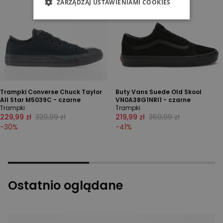
ZARZĄDZAJ USTAWIENIAMI COOKIES
Trampki Converse Chuck Taylor
Buty Vans Suede Old Skool
All Star M5039C - czarne
VN0A38G1NRI1 - czarne
Trampki
Trampki
229,99 zł
329,99 zł
219,99 zł
369,99 zł
-
30
%
-
41
%
Ostatnio oglądane