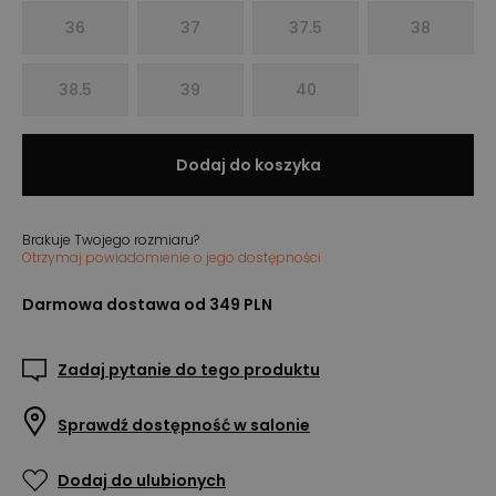
36
37
37.5
38
38.5
39
40
Dodaj do koszyka
Brakuje Twojego rozmiaru?
Otrzymaj powiadomienie o jego dostępności
Darmowa dostawa od 349 PLN
Zadaj pytanie do tego produktu
Sprawdź dostępność w salonie
Dodaj do ulubionych