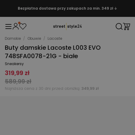
Bezpłatna dostawa przy zakupach za min. 349 zł ↓
Damskie
/
Obuwie
/
Lacoste
Buty damskie Lacoste L003 EVO
748SFA0078-21G - białe
Sneakersy
319,99 zł
589,99 zł
Najniższa cena z 30 dni przed obniżką:
349,99 zł