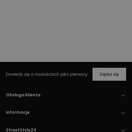
Dowiedz się o nowościach jako pierwszy
Zapisz się
Obsługa klienta
Informacje
StreetStyle24