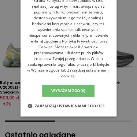
Strona korzysta z plików cookies w celu
realizacji usług w tym m.in. związanych z
poprawnym funkcjonowaniem serwisu,
dostosowywaniem jego treści, analizą i
badaniami korzystania z serwisu, czy też
wyświetlania spersonalizowanych i
niespersonalizowanych reklam (profilowanie
reklam) zgodnie z
Polityką Prywatności
oraz
Cookies
. Możesz określić warunki
przechowywania lub dostępu do plików
cookies w Twojej przeglądarce. W celu
zaakceptowania tego faktu proszę o kliknięcie
w Wyrażam zgodę lub Zarządzaj ustawieniami
cookies.
Buty unisex New Balance ABZORB
Buty unisex New Balance
U20006EI - multikolor
U20008LR - szare
WYRAŻAM ZGODĘ
Sneakersy
Sneakersy
509,99 zł
849,99 zł
509,99 zł
849,99 zł
-
40
%
-
40
%
ZARZĄDZAJ USTAWIENIAMI COOKIES
Ostatnio oglądane