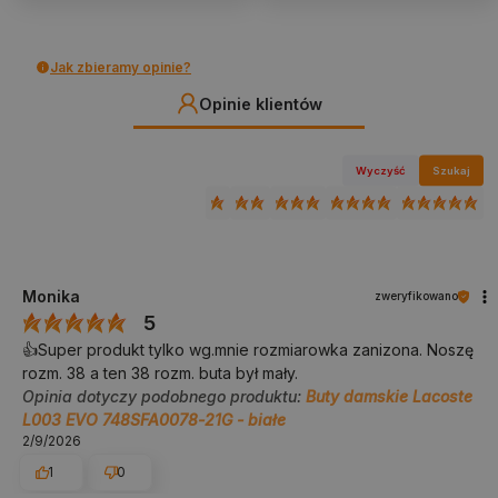
Jak zbieramy opinie?
Opinie klientów
Wyczyść
Szukaj
Monika
zweryfikowano
5
👍️Super produkt tylko wg.mnie rozmiarowka zanizona. Noszę
rozm. 38 a ten 38 rozm. buta był mały.
Opinia dotyczy podobnego produktu:
Buty damskie Lacoste
L003 EVO 748SFA0078-21G - białe
2/9/2026
1
0