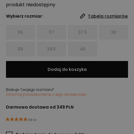
produkt niedostępny
Wybierz rozmiar:
Tabela rozmiarów
36
37
37.5
38
39
39.5
40
Dodaj do koszyka
Brakuje Twojego rozmiaru?
Otrzymaj powiadomienie o jego dostępności
Darmowa dostawa od 349 PLN
5.0
(
1
)