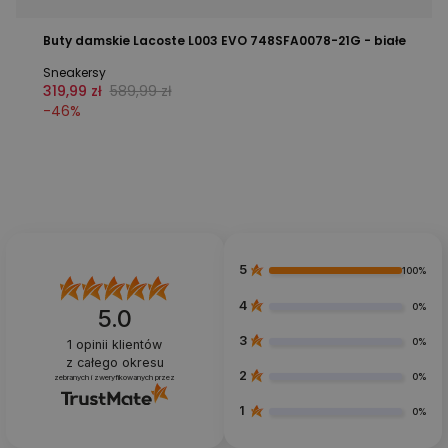
Buty damskie Lacoste L003 EVO 748SFA0078-21G - białe
Sneakersy
319,99 zł
589,99 zł
-
46
%
5
100%
4
0%
5.0
3
0%
1
opinii klientów
z całego okresu
2
0%
zebranych i zweryfikowanych przez
1
0%