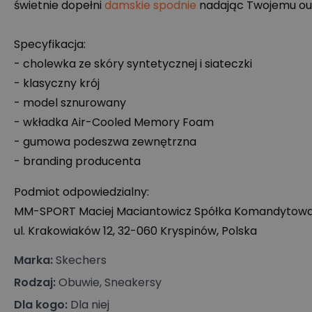
świetnie dopełni
damskie spodnie
nadając Twojemu out
Specyfikacja:
- cholewka ze skóry syntetycznej i siateczki
- klasyczny krój
- model sznurowany
- wkładka Air-Cooled Memory Foam
- gumowa podeszwa zewnętrzna
- branding producenta
Podmiot odpowiedzialny:
MM-
SPORT
Maciej Maciantowicz Spółka Komandytow
ul. Krakowiaków 12, 32-060 Kryspinów, Polska
Marka
:
Skechers
Rodzaj
:
Obuwie, Sneakersy
Dla kogo
:
Dla niej