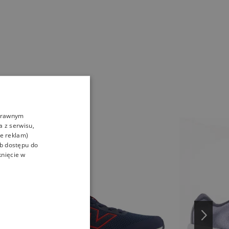
oprawnym
a z serwisu,
ie reklam)
ub dostępu do
knięcie w