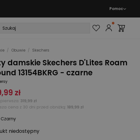
Pomoc
ie
/
Obuwie
/
Skechers
ty damskie Skechers D'Lites Roam
ound 13154BKRG - czarne
ersy
,99 zł
pierwsza
:
319,99 zł
ższa cena z 30 dni przed obniżką:
189,99 zł
:
Czarny
ukt niedostępny