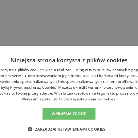
Niniejsza strona korzysta z plików cookies
korzysta z plików cookies w celu realizacji usług w tym m.in. związanych z p
niem serwisu, dostosowywaniem jego treści, analizą i badaniami korzystani
yświetlania spersonalizowanych i niespersonalizowanych reklam (profilowan
lityką Prywatności
oraz
Cookies
. Możesz określić warunki przechowywania l
ookies w Twojej przeglądarce. W celu zaakceptowania tego faktu proszę o kli
Wyrażam zgodę lub Zarządzaj ustawieniami cookies.
WYRAŻAM ZGODĘ
ZARZĄDZAJ USTAWIENIAMI COOKIES