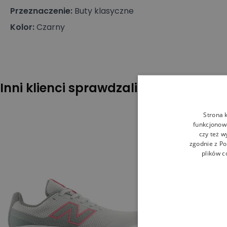
Przeznaczenie
:
Buty klasyczne
Kolor
:
Czarny
Inni klienci sprawdzali również
Strona 
funkcjonowa
czy też w
zgodnie z
Po
plików c