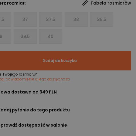
rz rozmiar:
Tabela rozmiarów
.5
37
37.5
38
38.5
9
39.5
40
Dodaj do koszyka
e Twojego rozmiaru?
maj powiadomienie o jego dostępności
owa dostawa od 349 PLN
Zadaj pytanie do tego produktu
Sprawdź dostępność w salonie