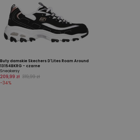
Buty damskie Skechers D'Lites Roam Around
13154BKRG - czarne
Sneakersy
209,99 zł
319,99 zł
-
34
%