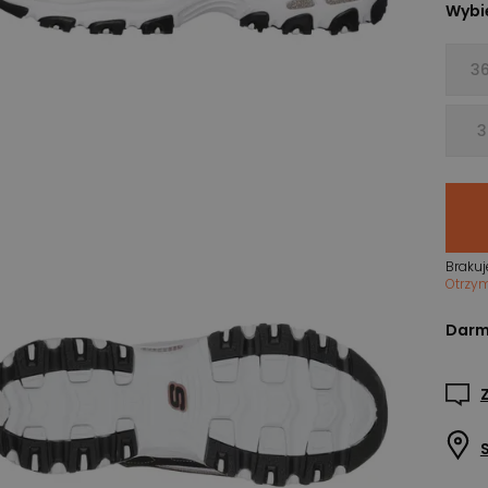
Wybie
36
3
Brakuj
Otrzy
Darm