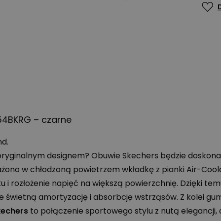
154BKRG – czarne
nd.
 oryginalnym designem? Obuwie Skechers będzie doskona
żono w chłodzoną powietrzem wkładkę z pianki Air-Cool
sku i rozłożenie napięć na większą powierzchnię. Dzięki t
 świetną amortyzację i absorbcję wstrząsów. Z kolei 
kechers
to połączenie sportowego stylu z nutą elegancji, 