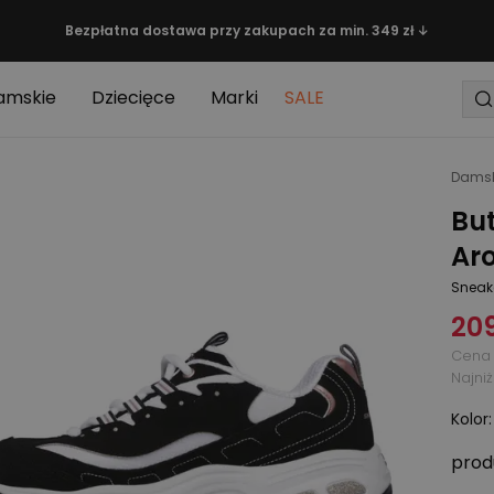
Bezpłatna dostawa przy zakupach za min. 349 zł ↓
amskie
Dziecięce
Marki
SALE
Damsk
Bu
Ar
Sneak
209
Cena 
Najni
Kolor
prod