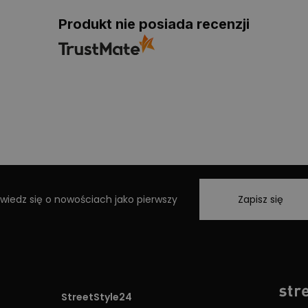
Produkt nie posiada recenzji
wiedz się o nowościach jako pierwszy
Zapisz się
StreetStyle24