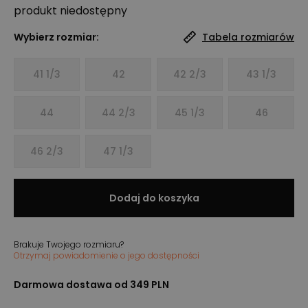
produkt niedostępny
Wybierz rozmiar:
Tabela rozmiarów
41 1/3
42
42 2/3
43 1/3
44
44 2/3
45 1/3
46
46 2/3
47 1/3
Dodaj do koszyka
Brakuje Twojego rozmiaru?
Otrzymaj powiadomienie o jego dostępności
Darmowa dostawa od 349 PLN