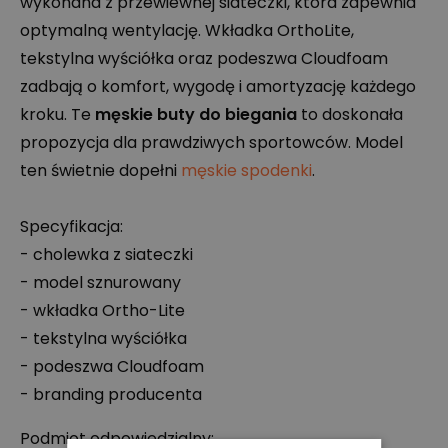
wykonana z przewiewnej siateczki, która zapewnia
optymalną wentylację. Wkładka OrthoLite,
tekstylna wyściółka oraz podeszwa Cloudfoam
zadbają o komfort, wygodę i amortyzację każdego
kroku. Te
męskie buty do biegania
to doskonała
propozycja dla prawdziwych sportowców. Model
ten świetnie dopełni
męskie spodenki
.
Specyfikacja:
- cholewka z siateczki
- model sznurowany
- wkładka Ortho-Lite
- tekstylna wyściółka
- podeszwa Cloudfoam
- branding producenta
Podmiot odpowiedzialny: