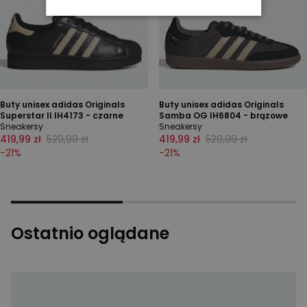
Buty unisex adidas Originals
Buty unisex adidas Originals
Superstar II IH4173 - czarne
Samba OG IH6804 - brązowe
Sneakersy
Sneakersy
419,99 zł
529,99 zł
419,99 zł
529,99 zł
-
21
%
-
21
%
Ostatnio oglądane