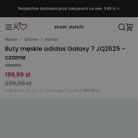
Bezpłatna dostawa przy zakupach za min. 349 zł ↓
Męskie
/
Obuwie
/
Adidas
Buty męskie adidas Galaxy 7 JQ2625 -
czarne
Siłownia
199,99 zł
239,99 zł
Najniższa cena z 30 dni przed obniżką:
189,99 zł