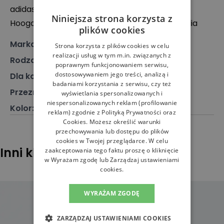
adidas
Niniejsza strona korzysta z
Hoogoorddreef 9a, Amsterdam 1101 BA, Holandia
plików cookies
Marka
:
Adidas
Strona korzysta z plików cookies w celu
realizacji usług w tym m.in. związanych z
Rodzaj
:
Obuwie, Sneakersy
poprawnym funkcjonowaniem serwisu,
dostosowywaniem jego treści, analizą i
Dla kogo
:
Dla niego
badaniami korzystania z serwisu, czy też
Przeznaczenie
:
Buty do biegania
wyświetlania spersonalizowanych i
niespersonalizowanych reklam (profilowanie
Kolor
:
Czarny
reklam) zgodnie z
Polityką Prywatności
oraz
Cookies
. Możesz określić warunki
przechowywania lub dostępu do plików
cookies w Twojej przeglądarce. W celu
Inni klienci sprawdzali również
zaakceptowania tego faktu proszę o kliknięcie
w Wyrażam zgodę lub Zarządzaj ustawieniami
cookies.
WYRAŻAM ZGODĘ
ZARZĄDZAJ USTAWIENIAMI COOKIES