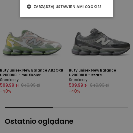
ZARZĄDZAJ USTAWIENIAMI COOKIES
Buty unisex New Balance ABZORB
Buty unisex New Balance
U20006EI - multikolor
U20008LR - szare
Sneakersy
Sneakersy
509,99 zł
849,99 zł
509,99 zł
849,99 zł
-
40
%
-
40
%
Ostatnio oglądane