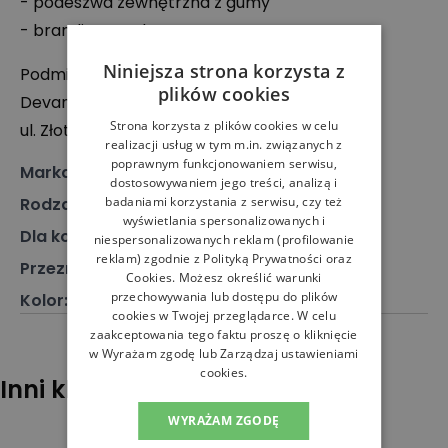
- podeszwa zewnętrzna z gumy
- branding producenta
Niniejsza strona korzysta z
Podmiot odpowiedzialny:
plików cookies
Devanlay Polska Spółka z o. o.
Strona korzysta z plików cookies w celu
ul. Złota 59, 00-120 Warszawa, Polska
realizacji usług w tym m.in. związanych z
poprawnym funkcjonowaniem serwisu,
Marka
:
Lacoste
dostosowywaniem jego treści, analizą i
badaniami korzystania z serwisu, czy też
Rodzaj
:
Obuwie, Sneakersy
wyświetlania spersonalizowanych i
Dla kogo
:
Dla niego
niespersonalizowanych reklam (profilowanie
reklam) zgodnie z
Polityką Prywatności
oraz
Przeznaczenie
:
Buty klasyczne
Cookies
. Możesz określić warunki
przechowywania lub dostępu do plików
Kolor
:
Czarny
cookies w Twojej przeglądarce. W celu
zaakceptowania tego faktu proszę o kliknięcie
w Wyrażam zgodę lub Zarządzaj ustawieniami
cookies.
Inni klienci sprawdzali również
WYRAŻAM ZGODĘ