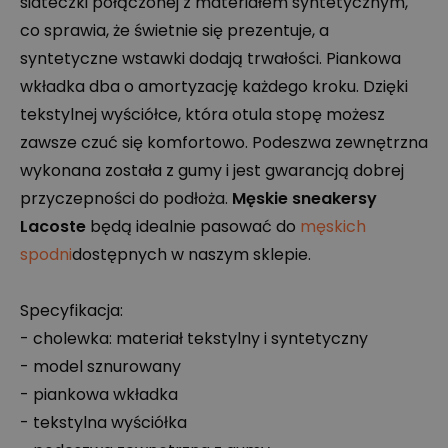
siateczki połączonej z materiałem syntetycznym,
co sprawia, że świetnie się prezentuje, a
syntetyczne wstawki dodają trwałości. Piankowa
wkładka dba o amortyzację każdego kroku. Dzięki
tekstylnej wyściółce, która otula stopę możesz
zawsze czuć się komfortowo. Podeszwa zewnętrzna
wykonana została z gumy i jest gwarancją dobrej
przyczepności do podłoża.
Męskie sneakersy
Lacoste
będą idealnie pasować do
męskich
spodni
dostępnych w naszym sklepie.
Specyfikacja:
- cholewka: materiał tekstylny i syntetyczny
- model sznurowany
- piankowa wkładka
- tekstylna wyściółka