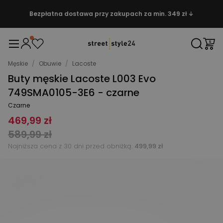
Bezpłatna dostawa przy zakupach za min. 349 zł ↓
Męskie
/
Obuwie
/
Lacoste
Buty męskie Lacoste L003 Evo
749SMA0105-3E6 - czarne
Czarne
469,99 zł
589,99 zł
Najniższa cena z 30 dni przed obniżką:
499,99 zł