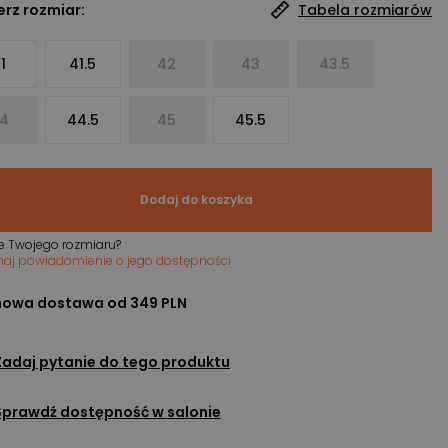
rz rozmiar:
Tabela rozmiarów
1
41.5
42
43
43.5
4
44.5
45
45.5
Dodaj do koszyka
e Twojego rozmiaru?
maj powiadomienie o jego dostępności
owa dostawa od 349 PLN
Zadaj pytanie do tego produktu
Sprawdź dostępność w salonie