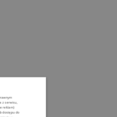
oprawnym
a z serwisu,
ie reklam)
ub dostępu do