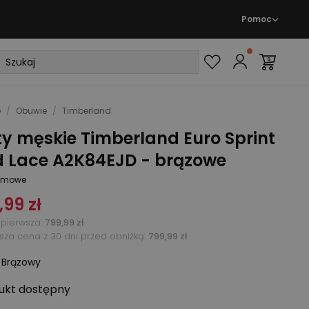
Pomoc
e
/
Obuwie
/
Timberland
y męskie Timberland Euro Sprint
d Lace A2K84EJD - brązowe
zimowe
,99 zł
pierwsza
:
799,99 zł
ższa cena z 30 dni przed obniżką:
799,99 zł
:
Brązowy
ukt
dostępny