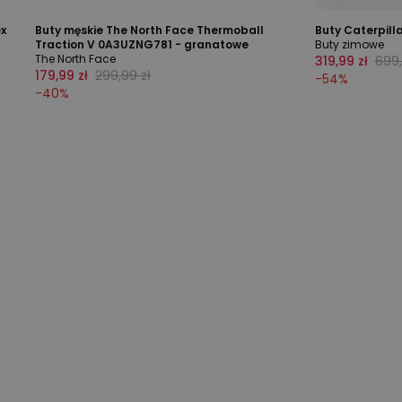
ex
Buty męskie The North Face Thermoball
Buty Caterpill
Traction V 0A3UZNG781 - granatowe
Buty zimowe
The North Face
319,99 zł
699,
179,99 zł
299,99 zł
-
54
%
-
40
%