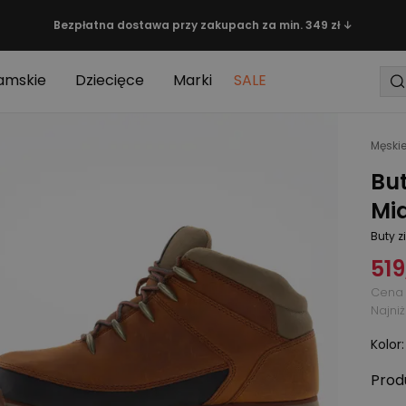
Bezpłatna dostawa przy zakupach za min. 349 zł ↓
amskie
Dziecięce
Marki
SALE
Męski
But
Mi
Buty 
519
Cena 
Najni
Kolor
Prod