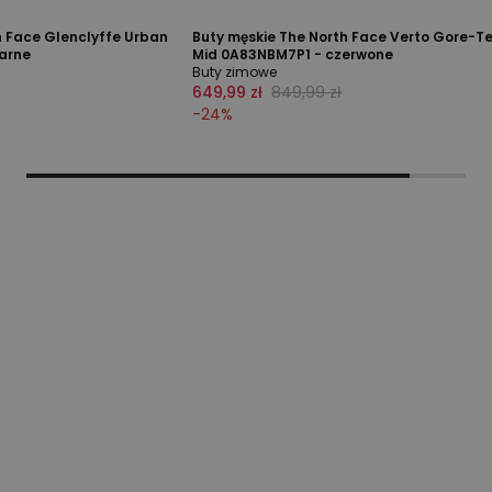
h Face Glenclyffe Urban
Buty męskie The North Face Verto Gore-T
arne
Mid 0A83NBM7P1 - czerwone
Buty zimowe
649,99 zł
849,99 zł
-
24
%