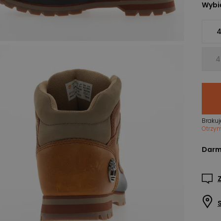
Wybie
4
4
Brakuj
Otrzy
Darm