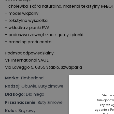
- cholewka: skóra naturalna, materiał tekstylny ReBOT
- model wiązany
- tekstylna wyściółka
- wkładka z pianki
EVA
- podeszwa zewnętrzna z gumy i pianki
- branding producenta
Podmiot odpowiedzialny:
VF International
SAGL
.
Via Laveggio 5, 6855 Stabio, Szwajcaria
Marka
:
Timberland
Rodzaj
:
Obuwie, Buty zimowe
Dla kogo
:
Dla niego
Strona 
funkcjonowa
Przeznaczenie
:
Buty zimowe
czy też w
zgodnie z
Po
Kolor
:
Brązowy