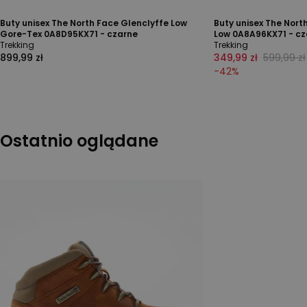
Buty unisex The North Face Glenclyffe Low
Buty unisex The Nort
Gore-Tex 0A8D95KX71 - czarne
Low 0A8A96KX71 - cz
Trekking
Trekking
899,99 zł
349,99 zł
599,99 zł
-
42
%
Ostatnio oglądane