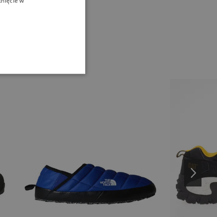
knięcie w