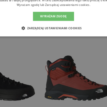
ookies w Twojej przeglądarce. W celu zaakceptowania tego faktu proszę o kli
Wyrażam zgodę lub Zarządzaj ustawieniami cookies.
WYRAŻAM ZGODĘ
ZARZĄDZAJ USTAWIENIAMI COOKIES