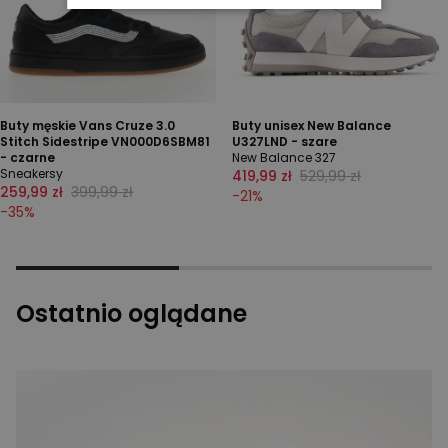
Buty męskie Vans Cruze 3.0
Buty unisex New Balance
Stitch Sidestripe VN000D6SBM81
U327LND - szare
- czarne
New Balance 327
Sneakersy
419,99 zł
529,99 zł
259,99 zł
399,99 zł
-
21
%
-
35
%
Ostatnio oglądane