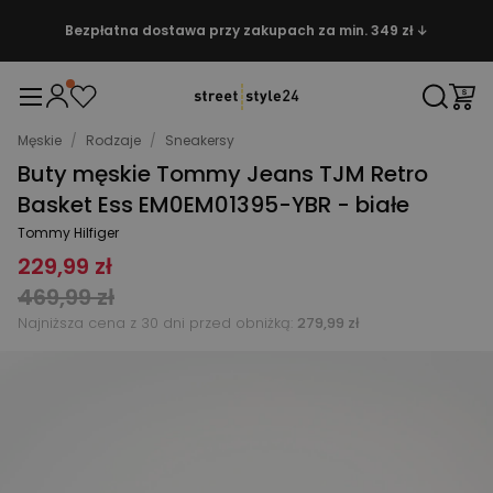
Bezpłatna dostawa przy zakupach za min. 349 zł ↓
Męskie
/
Rodzaje
/
Sneakersy
Buty męskie Tommy Jeans TJM Retro
Basket Ess EM0EM01395-YBR - białe
Tommy Hilfiger
229,99 zł
469,99 zł
Najniższa cena z 30 dni przed obniżką:
279,99 zł