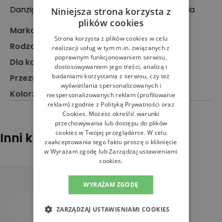
Danzigerkade 165, 1013 AP Amsterdam, Holandia
Niniejsza strona korzysta z
plików cookies
Marka
:
Tommy Hilfiger
Strona korzysta z plików cookies w celu
Rodzaj
:
Obuwie, Sneakersy
realizacji usług w tym m.in. związanych z
poprawnym funkcjonowaniem serwisu,
Dla kogo
:
Dla niego
dostosowywaniem jego treści, analizą i
badaniami korzystania z serwisu, czy też
Przeznaczenie
:
Buty klasyczne
wyświetlania spersonalizowanych i
Kolor
:
Biały
niespersonalizowanych reklam (profilowanie
reklam) zgodnie z
Polityką Prywatności
oraz
Cookies
. Możesz określić warunki
przechowywania lub dostępu do plików
cookies w Twojej przeglądarce. W celu
Inni klienci sprawdzali również
zaakceptowania tego faktu proszę o kliknięcie
w Wyrażam zgodę lub Zarządzaj ustawieniami
cookies.
WYRAŻAM ZGODĘ
ZARZĄDZAJ USTAWIENIAMI COOKIES