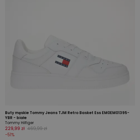
Buty męskie Tommy Jeans TJM Retro Basket Ess EM0EM01395-
YBR - białe
Tommy Hilfiger
229,99 zł
469,99 zł
-
51
%