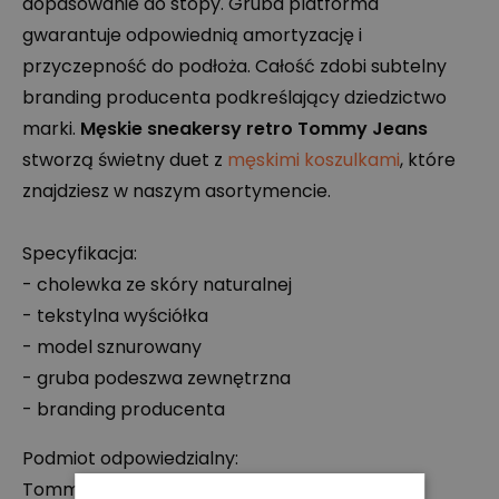
dopasowanie do stopy. Gruba platforma
gwarantuje odpowiednią amortyzację i
przyczepność do podłoża. Całość zdobi subtelny
branding producenta podkreślający dziedzictwo
marki.
Męskie sneakersy retro Tommy Jeans
stworzą świetny duet z
męskimi koszulkami
, które
znajdziesz w naszym asortymencie.
Specyfikacja:
- cholewka ze skóry naturalnej
- tekstylna wyściółka
- model sznurowany
- gruba podeszwa zewnętrzna
- branding producenta
Podmiot odpowiedzialny:
Tommy Hilfiger B.V.