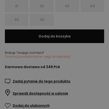
41
42
43
44
45
46
Dodaj do koszyka
Brakuje Twojego rozmiaru?
Otrzymaj powiadomienie o jego dostępności
Darmowa dostawa od 349 PLN
Zadaj pytanie do tego produktu
Sprawdź dostępność w salonie
Dodaj do ulubionych