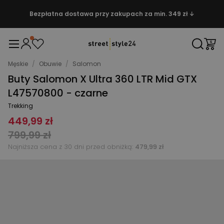
Bezpłatna dostawa przy zakupach za min. 349 zł ↓
Męskie
/
Obuwie
/
Salomon
Buty Salomon X Ultra 360 LTR Mid GTX
L47570800 - czarne
Trekking
449,99 zł
799,99 zł
Najniższa cena z 30 dni przed obniżką:
479,99 zł