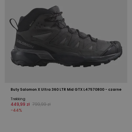
Buty Salomon X Ultra 360 LTR Mid GTX L47570800 - czarne
Trekking
449,99 zł
799,99 zł
-
44
%