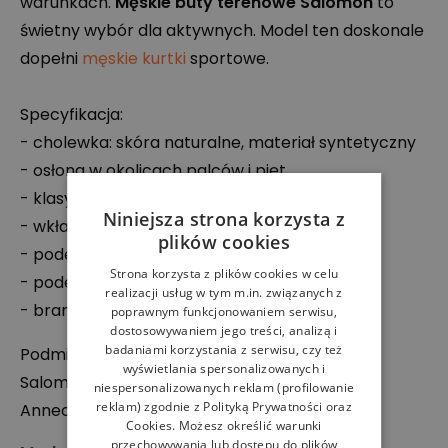
warunkach.
Męskie buty terenowe Salomon
to
świetny wybór dla aktywnych. Model ten doskonale
dopełni
męskie kurtki
sportowe.
Specyfikacja:
- cholewka: skóra naturalne, materiał syntetyczny
- osłona w okolicach palców i pięt
- klasyczny krój
Niniejsza strona korzysta z
- wkładka OrthoLite
plików cookies
- podeszwa środkowa z tworzywa Eva
Strona korzysta z plików cookies w celu
- podeszwa zewnętrzna All Terrain Contagrip
realizacji usług w tym m.in. związanych z
- branding producenta
poprawnym funkcjonowaniem serwisu,
dostosowywaniem jego treści, analizą i
badaniami korzystania z serwisu, czy też
Podmiot odpowiedzialny:
wyświetlania spersonalizowanych i
Salomon
SAS
niespersonalizowanych reklam (profilowanie
reklam) zgodnie z
Polityką Prywatności
oraz
Annecy Cedex 9, 74966 Annecy, Francja
Cookies
. Możesz określić warunki
przechowywania lub dostępu do plików