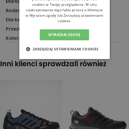
Marka
:
Salomon
cookies w Twojej przeglądarce. W celu
Rodzaj
:
Obuwie, Sneakersy
zaakceptowania tego faktu proszę o kliknięcie
w Wyrażam zgodę lub Zarządzaj ustawieniami
Dla kogo
:
Dla niego
cookies.
Przeznaczenie
:
Buty do biegania w terenie
WYRAŻAM ZGODĘ
Kolor
:
Czarny
ZARZĄDZAJ USTAWIENIAMI COOKIES
Inni klienci sprawdzali również