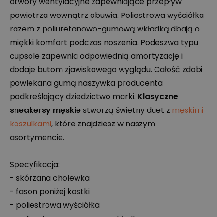
otwory wentylacyjne zapewniające przepływ
powietrza wewnątrz obuwia. Poliestrowa wyściółka
razem z poliuretanowo-gumową wkładką dbają o
miękki komfort podczas noszenia. Podeszwa typu
cupsole zapewnia odpowiednią amortyzację i
dodaje butom zjawiskowego wyglądu. Całość zdobi
powlekana gumą naszywka producenta
podkreślający dziedzictwo marki.
Klasyczne
sneakersy męskie
stworzą świetny duet z
męskimi
koszulkami
, które znajdziesz w naszym
asortymencie.
Specyfikacja:
- skórzana cholewka
- fason poniżej kostki
- poliestrowa wyściółka