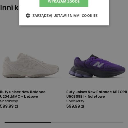
WYRAŻAM ZGODĘ
Inni klienci sprawdzali również
ZARZĄDZAJ USTAWIENIAMI COOKIES
Buty unisex New Balance
Buty unisex New Balance ABZORB
U204LMMC - beżowe
U50309BI - fioletowe
Sneakersy
Sneakersy
599,99 zł
599,99 zł