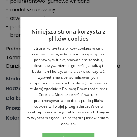
- poliuretanowo-gumowa wkładka
- model sznurowany
- otwory wentylacyjne
- podeszwa zewnętrzna z gumy i kauczuku
Niniejsza strona korzysta z
- branding producenta
plików cookies
Podmiot odpowiedzialny:
Strona korzysta z plików cookies w celu
realizacji usług w tym m.in. związanych z
Tommy Hilfiger B.V.
poprawnym funkcjonowaniem serwisu,
Danzigerkade 165, 1013 AP Amsterdam, Holandia
dostosowywaniem jego treści, analizą i
badaniami korzystania z serwisu, czy też
wyświetlania spersonalizowanych i
Marka
:
Tommy Hilfiger
niespersonalizowanych reklam (profilowanie
Rodzaj
:
Obuwie, Sneakersy
reklam) zgodnie z
Polityką Prywatności
oraz
Cookies
. Możesz określić warunki
Dla kogo
:
Dla niego
przechowywania lub dostępu do plików
cookies w Twojej przeglądarce. W celu
Przeznaczenie
:
Buty klasyczne
zaakceptowania tego faktu proszę o kliknięcie
Kolor
:
Biały
w Wyrażam zgodę lub Zarządzaj ustawieniami
cookies.