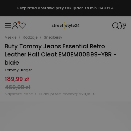
Bezpłatna dostawa przy zakupach za min. 349 zł ↓
Męskie
/
Rodzaje
/
Sneakersy
Buty Tommy Jeans Essential Retro
Leather Half Cleat EM0EM00899-YBR -
białe
Tommy Hilfiger
189,99 zł
469,99 zł
Najniższa cena z 30 dni przed obniżką:
229,99 zł