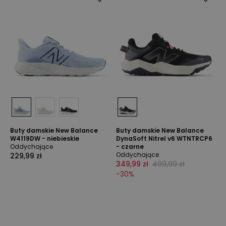
Buty damskie New Balance
Buty damskie New Balance
W4119DW - niebieskie
DynaSoft Nitrel v6 WTNTRCP6
Oddychające
- czarne
Oddychające
229,99 zł
349,99 zł
499,99 zł
-
30
%