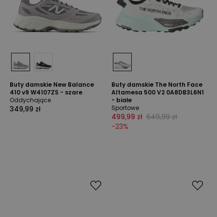
Buty damskie New Balance
Buty damskie The North Face
410 v9 W4107ZS - szare
Altamesa 500 V2 0A8DB3L6N1
Oddychające
- białe
Sportowe
349,99 zł
499,99 zł
649,99 zł
-
23
%