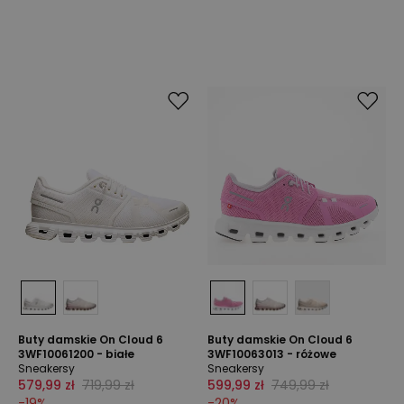
Buty damskie On Cloud 6
Buty damskie On Cloud 6
3WF10061200 - białe
3WF10063013 - różowe
Sneakersy
Sneakersy
579,99 zł
719,99 zł
599,99 zł
749,99 zł
-
19
%
-
20
%