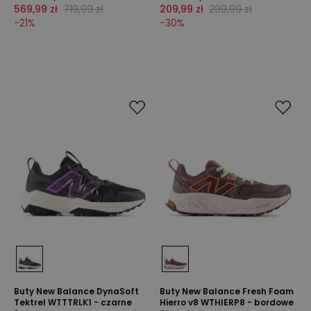
569,99 zł
719,99 zł
209,99 zł
299,99 zł
-
21
%
-
30
%
Buty New Balance DynaSoft
Buty New Balance Fresh Foam
Tektrel WTTTRLK1 - czarne
Hierro v8 WTHIERP8 - bordowe