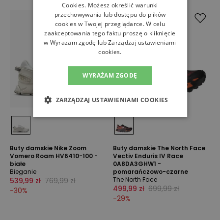
Cookies
. Możesz określić warunki
przechowywania lub dostępu do plików
cookies w Twojej przeglądarce. W celu
zaakceptowania tego faktu proszę o kliknięcie
w Wyrażam zgodę lub Zarządzaj ustawieniami
cookies.
WYRAŻAM ZGODĘ
ZARZĄDZAJ USTAWIENIAMI COOKIES
Buty damskie Nike Zoom
Buty damskie The North Face
Vomero Roam HV6410-100 -
Vectiv Enduris IV Race
białe
0A8DA3GHW1 -
Bieganie
pomarańczowo-czarne
The North Face
539,99 zł
769,99 zł
499,99 zł
699,99 zł
-
30
%
-
29
%