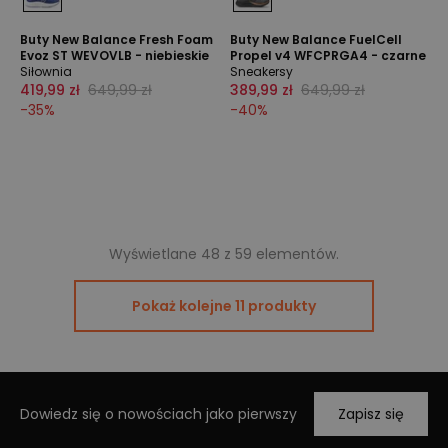
Buty New Balance Fresh Foam
Buty New Balance FuelCell
Evoz ST WEVOVLB - niebieskie
Propel v4 WFCPRGA4 - czarne
Siłownia
Sneakersy
419,99 zł
649,99 zł
389,99 zł
649,99 zł
-
35
%
-
40
%
Wyświetlane 48 z 59 elementów.
Pokaż kolejne 11 produkty
Dowiedz się o nowościach jako pierwszy
Zapisz się