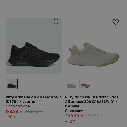
Buty damskie adidas Galaxy 7
Buty damskie The North Face
ID8764 - czarne
Altamesa 300 0A8A9SWID1 -
Oddychające
beżowe
Sneakersy
199,99 zł
249,99 zł
399,99 zł
499,99 zł
-
20
%
-
20
%