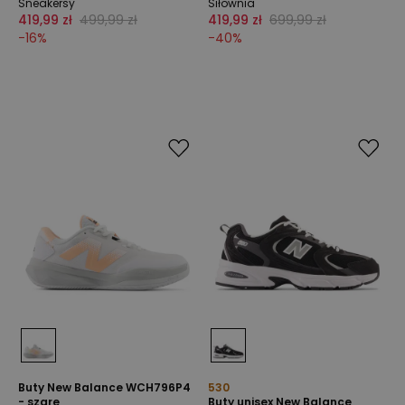
Sneakersy
Siłownia
419,99 zł
499,99 zł
419,99 zł
699,99 zł
-
16
%
-
40
%
Buty New Balance WCH796P4
530
- szare
Buty unisex New Balance