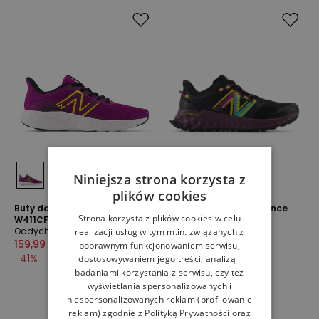
Niniejsza strona korzysta z
plików cookies
Buty damskie New Balance
Buty damskie New Balance
Strona korzysta z plików cookies w celu
W411CF3 - różowe
WTGAROF1 - czarne
Oddychające
Oddychające
realizacji usług w tym m.in. związanych z
159,99 zł
269,99 zł
329,99 zł
549,99 zł
poprawnym funkcjonowaniem serwisu,
-
41
%
-
40
%
dostosowywaniem jego treści, analizą i
badaniami korzystania z serwisu, czy też
wyświetlania spersonalizowanych i
niespersonalizowanych reklam (profilowanie
reklam) zgodnie z
Polityką Prywatności
oraz