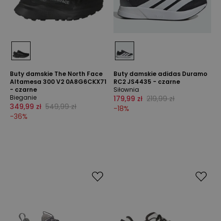
Buty damskie The North Face
Buty damskie adidas Duramo
Altamesa 300 V2 0A8G6CKX71
RC2 JS4435 - czarne
- czarne
Siłownia
Bieganie
179,99 zł
219,99 zł
349,99 zł
549,99 zł
-
18
%
-
36
%