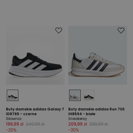
Buty damskie adidas Galaxy 7
Buty damskie adidas Run 70S
ID8765 - czarne
IH8594 - białe
Siłownia
Sneakersy
199,99 zł
249,99 zł
209,99 zł
299,99 zł
-
20
%
-
30
%