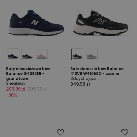
Buty młodzieżowe New
Buty damskie New Balance
Balance G4082ER -
410V9 W4105SO - czarne
granatowe
Oddychające
Sneakersy
349,99 zł
209,99 zł
299,99 zł
-
30
%