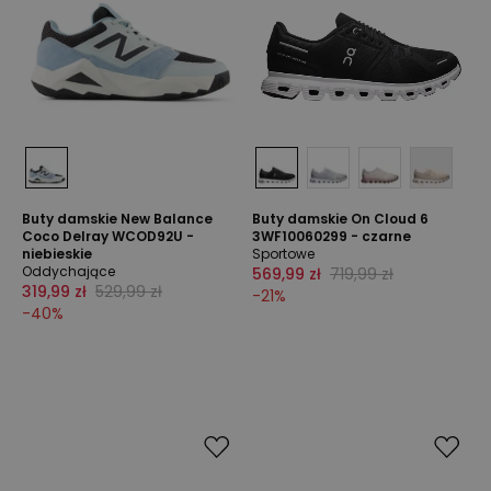
Buty damskie New Balance
Buty damskie On Cloud 6
Coco Delray WCOD92U -
3WF10060299 - czarne
niebieskie
Sportowe
Oddychające
569,99 zł
719,99 zł
319,99 zł
529,99 zł
-
21
%
-
40
%