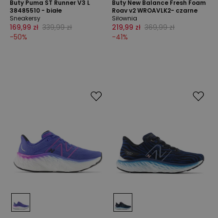
Buty Puma ST Runner V3 L
Buty New Balance Fresh Foam
38485510 - białe
Roav v2 WROAVLK2- czarne
Sneakersy
Siłownia
169,99 zł
339,99 zł
219,99 zł
369,99 zł
-
50
%
-
41
%