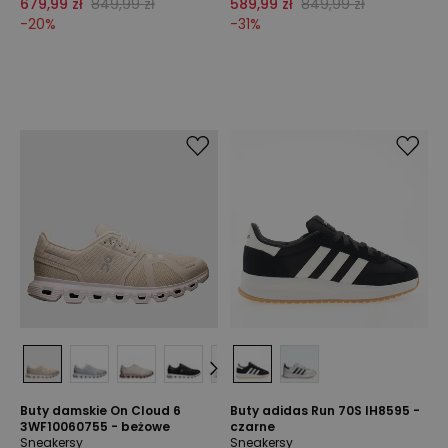
679,99 zł
849,99 zł
589,99 zł
849,99 zł
-
20
%
-
31
%
Buty damskie On Cloud 6
Buty adidas Run 70S IH8595 -
3WF10060755 - beżowe
czarne
Sneakersy
Sneakersy