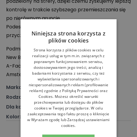
podzielony na strefy, dzięki czemu zyskujemy lepszą
kontrolę w trakcie szybszego przemieszczania się
po nierównym gruncie.
Podeszwa charakteryzuje się znakomitą
Niniejsza strona korzysta z
przyczepnością.
plików cookies
Podmiot odpowiedzialny:
Strona korzysta z plików cookies w celu
realizacji usług w tym m.in. związanych z
New Balance Europe BV
poprawnym funkcjonowaniem serwisu,
A-Factorij, Pilotenstraat 35 – 45, 1059 CH
dostosowywaniem jego treści, analizą i
badaniami korzystania z serwisu, czy też
Amsterdam, Holandia
wyświetlania spersonalizowanych i
niespersonalizowanych reklam (profilowanie
Marka
:
New Balance
reklam) zgodnie z
Polityką Prywatności
oraz
Rodzaj
:
Obuwie, Sneakersy
Cookies
. Możesz określić warunki
przechowywania lub dostępu do plików
Dla kogo
:
Dla niego
cookies w Twojej przeglądarce. W celu
zaakceptowania tego faktu proszę o kliknięcie
Kolor
:
Zielony
w Wyrażam zgodę lub Zarządzaj ustawieniami
cookies.