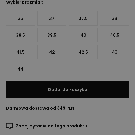
Wybierz rozmiar:
36
37
37.5
38
38.5
39.5
40
40.5
41.5
42
42.5
43
44
Dodaj do koszyka
Darmowa dostawa od 349 PLN
Zadaj pytanie do tego produktu