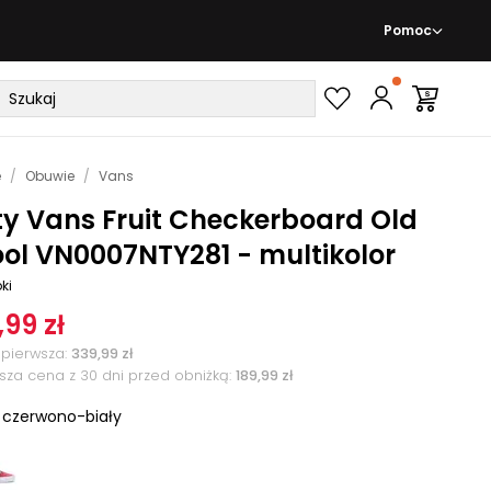
Pomoc
e
/
Obuwie
/
Vans
ty Vans Fruit Checkerboard Old
ol VN0007NTY281 - multikolor
ki
,99 zł
pierwsza
:
339,99 zł
ższa cena z 30 dni przed obniżką:
189,99 zł
:
czerwono-biały