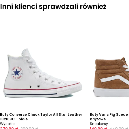
Inni klienci sprawdzali również
Buty Converse Chuck Taylor All Star Leather
Buty Vans Pig Suede
132169C - białe
brązowe
Wysokie
Sneakersy
279,99 zł
399,99 zł
149,99 zł
449,99 zł