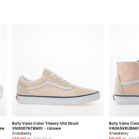
Buty Vans Color Theory Old Skool
Buty Vans Colo
we
VN0007NTBM01 - różowe
VN0A5KRUBM01
Sneakersy
Sneakersy
129,99 zł
339,99 zł
99,99 zł
399,9