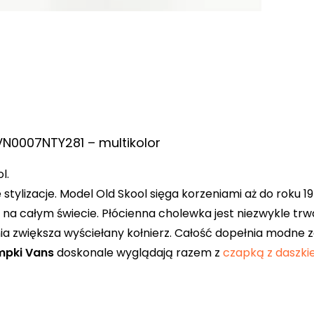
VN0007NTY281 – multikolor
l.
tylizacje. Model Old Skool sięga korzeniami aż do roku 197
 na całym świecie. Płócienna cholewka jest niezwykle t
 zwiększa wyściełany kołnierz. Całość dopełnia modne z
mpki Vans
doskonale wyglądają razem z
czapką z daszk