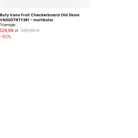
Buty Vans Fruit Checkerboard Old Skool
VN0007NTY281 - multikolor
Trampki
129,99 zł
339,99 zł
-
62
%