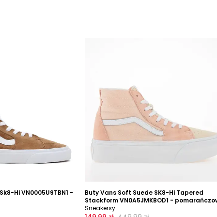
 Sk8-Hi VN0005U9TBN1 -
Buty Vans Soft Suede SK8-Hi Tapered
Stackform VN0A5JMKBOD1 - pomarańczo
Sneakersy
149,99 zł
449,99 zł