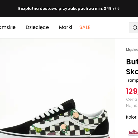
Bezpłatna dostawa przy zakupach za min. 349 zł ↓
amskie
Dziecięce
Marki
SALE
Męski
Bu
Sko
Tramp
129
Cena 
Najni
Kolor