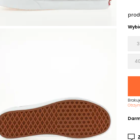
prod
Wybie
3
40
Brakuj
Otrzy
Darm