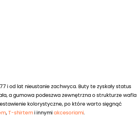
7 i od lat nieustanie zachwyca. Buty te zyskały status
rwała, a gumowa podeszwa zewnętrzna o strukturze wafla
estawienie kolorystyczne, po które warto sięgnąć
iem
,
T-shirtem
i innymi
akcesoriami
.