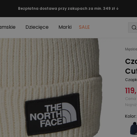
Bezpłatna dostawa przy zakupach za min. 349 zł ↓
amskie
Dziecięce
Marki
SALE
Męski
Cz
Cuf
Czapk
119
Cena 
Najni
Kolor