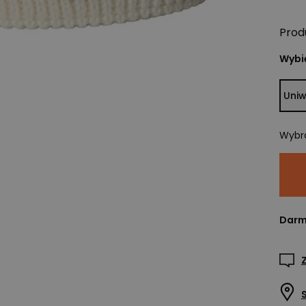
Prod
Wybie
Uniw
Wybr
Darm