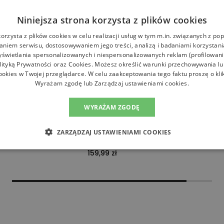
Niniejsza strona korzysta z plików cookies
korzysta z plików cookies w celu realizacji usług w tym m.in. związanych z p
niem serwisu, dostosowywaniem jego treści, analizą i badaniami korzystani
yświetlania spersonalizowanych i niespersonalizowanych reklam (profilowan
lityką Prywatności
oraz
Cookies
. Możesz określić warunki przechowywania l
ookies w Twojej przeglądarce. W celu zaakceptowania tego faktu proszę o kli
Wyrażam zgodę lub Zarządzaj ustawieniami cookies.
WYRAŻAM ZGODĘ
Era Cabla Wide New
Czapka damska New Era Cabla Wide New
ZARZĄDZAJ USTAWIENIAMI COOKIES
88 - beżowa
York Yankees 60691296 - czarna
Czapki
159,99 zł