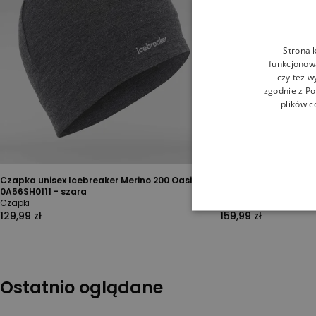
Strona 
funkcjonowa
czy też w
zgodnie z
Po
plików c
Czapka unisex Icebreaker Merino 200 Oasis
Czapka damska New 
0A56SH0111 - szara
York Yankees 606912
Czapki
Czapki
129,99 zł
159,99 zł
Ostatnio oglądane