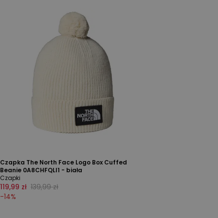
Czapka The North Face Logo Box Cuffed
Beanie 0A8CHFQLI1 - biała
Czapki
119,99 zł
139,99 zł
-
14
%