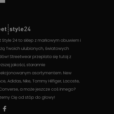
t Style 24 to sklep z markowym obuwiem i
żą Twoich ulubionych, światowych
ów! Streetwear przeplata się tutaj z
ższej jakości, starannie
lekcjonowanym asortymentem. New
ce, Adidas, Nike, Tommy Hilfiger, Lacoste,
Converse, a może jeszcze coś innego?
zemy Cię od stóp do głowy!