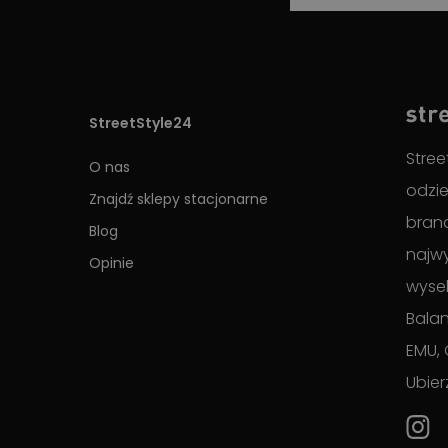
StreetStyle24
Stree
O nas
odzie
Znajdź sklepy stacjonarne
brand
Blog
najwy
Opinie
wyse
Balan
EMU, 
Ubier