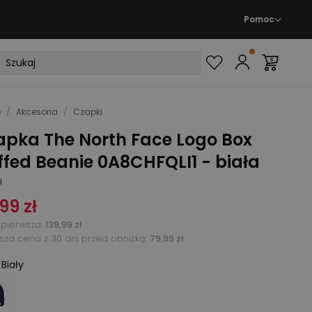
Pomoc
e
/
Akcesoria
/
Czapki
apka The North Face Logo Box
fed Beanie 0A8CHFQLI1 - biała
i
,99 zł
pierwsza
:
139,99 zł
ższa cena z 30 dni przed obniżką:
79,99 zł
:
Biały