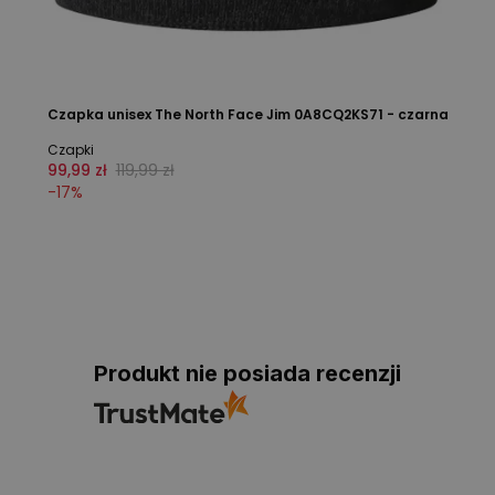
Czapka unisex The North Face Jim 0A8CQ2KS71 - czarna
Czapki
99,99 zł
119,99 zł
-
17
%
Produkt nie posiada recenzji