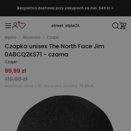
Bezpłatna dostawa przy zakupach za min. 349 zł ↓
Męskie
/
Akcesoria
/
Czapki
Czapka unisex The North Face Jim
0A8CQ2KS71 - czarna
Czapki
99,99 zł
119,99 zł
Najniższa cena z 30 dni przed obniżką:
79,99 zł