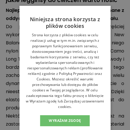
jakie legginsy do ćwiczeń warto nosić
Najlepsze legginsy do ćwiczeń są też wykonane z
oddychającego, nieprześwitującego materiału
.
Niniejsza strona korzysta z
plików cookies
Do produkcji odzieży sportowej najczęściej
wykorzystuje się poliester (przykładem są New
Strona korzysta z plików cookies w celu
realizacji usług w tym m.in. związanych z
Balance WP23234BK), a czasem podobny do niego
poprawnym funkcjonowaniem serwisu,
nylon (jak w adidas Believe This Primegreen Camo
dostosowywaniem jego treści, analizą i
badaniami korzystania z serwisu, czy też
Long Tights). Te sztuczne tkaniny nie chłoną wody i
wyświetlania spersonalizowanych i
bardzo szybko schną, gdy się pocisz. Do tego
niespersonalizowanych reklam (profilowanie
reklam) zgodnie z
Polityką Prywatności
oraz
zachowują swój kształt nawet po wielu
Cookies
. Możesz określić warunki
dynamicznych ruchach. Zapomnij nareszcie o
przechowywania lub dostępu do plików
cookies w Twojej przeglądarce. W celu
nieestetycznie odznaczających się kolanach! Dzięki
zaakceptowania tego faktu proszę o kliknięcie
elastanowi, który specjalnie dodawany jest do
w Wyrażam zgodę lub Zarządzaj ustawieniami
cookies.
produktów, strój idealnie dopasuje się do ciała.
Niektórzy producenci decydują się również na
WYRAŻAM ZGODĘ
zastosowanie bawełny. Ten naturalny materiał