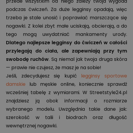
przede wszystkim od niego zależy twoja wygoda
podczas ćwiczeń. Za duże legginsy opadają, więc
trzeba je stale unosić i poprawiać marszczące się
nogawki. Z kolei zbyt małe uciskają, obcierają, a do
tego mogą uwydatniać mankamenty urody.
Dlatego najlepsze legginsy do ćwiczeń w całości
przylegają do ciała, ale zapewniają przy tym
swobodę ruchów
. Są niemal jak twoja druga skóra
— prawie nie czujesz, że masz je na sobie!
Jeśli, zdecydujesz się kupić
legginsy sportowe
damskie
lub męskie online, koniecznie sprawdź
wcześniej tabelę z wymiarami. W Streetstyle24.pl
znajdziesz ją obok informacji o rozmiarze
wybranego modelu. Uwzględnia takie dane jak:
szerokość w talii i biodrach oraz długość
wewnętrznej nogawki.