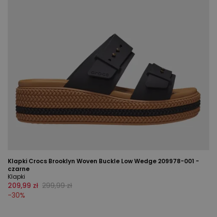
Klapki Crocs Brooklyn Woven Buckle Low Wedge 209978-001 -
czarne
Klapki
209,99 zł
299,99 zł
-
30
%