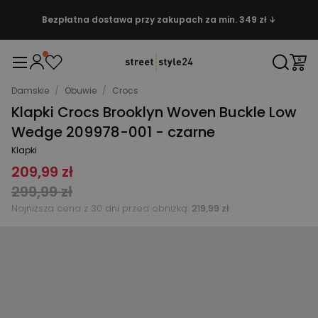
Bezpłatna dostawa przy zakupach za min. 349 zł ↓
Damskie
/
Obuwie
/
Crocs
Klapki Crocs Brooklyn Woven Buckle Low
Wedge 209978-001 - czarne
Klapki
209,99 zł
299,99 zł
Najniższa cena z 30 dni przed obniżką:
219,99 zł