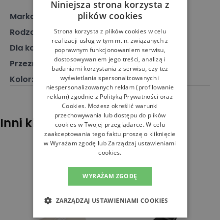
Niniejsza strona korzysta z
plików cookies
Marka
:
Crocs
Rodzaj
:
Obuwie, Klapki
Strona korzysta z plików cookies w celu
realizacji usług w tym m.in. związanych z
Dla kogo
:
Dla niej
poprawnym funkcjonowaniem serwisu,
dostosowywaniem jego treści, analizą i
Przeznaczenie
:
Klapki
badaniami korzystania z serwisu, czy też
Kolor
:
Czarny
wyświetlania spersonalizowanych i
niespersonalizowanych reklam (profilowanie
reklam) zgodnie z
Polityką Prywatności
oraz
Cookies
. Możesz określić warunki
przechowywania lub dostępu do plików
Inni klienci sprawdzali również
cookies w Twojej przeglądarce. W celu
zaakceptowania tego faktu proszę o kliknięcie
w Wyrażam zgodę lub Zarządzaj ustawieniami
cookies.
WYRAŻAM ZGODĘ
ZARZĄDZAJ USTAWIENIAMI COOKIES