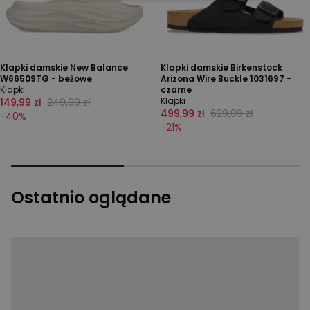
Klapki damskie New Balance
Klapki damskie Birkenstock
W66509TG - beżowe
Arizona Wire Buckle 1031697 -
Klapki
czarne
Klapki
149,99 zł
249,99 zł
499,99 zł
629,99 zł
-
40
%
-
21
%
Ostatnio oglądane