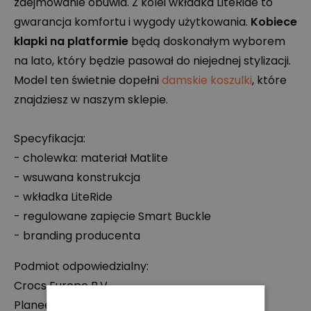
zdejmowanie obuwia. Z kolei wkładka LiteRide to
gwarancja komfortu i wygody użytkowania.
Kobiece
klapki na platformie
będą doskonałym wyborem
na lato, który będzie pasował do niejednej stylizacji.
Model ten świetnie dopełni
damskie koszulki
, które
znajdziesz w naszym sklepie.
Specyfikacja:
- cholewka: materiał Matlite
- wsuwana konstrukcja
- wkładka LiteRide
- regulowane zapięcie Smart Buckle
- branding producenta
Podmiot odpowiedzialny:
Crocs Europe B.V.
Planeetbaan 4, 2132 HZ Hoofddorp, Holandia