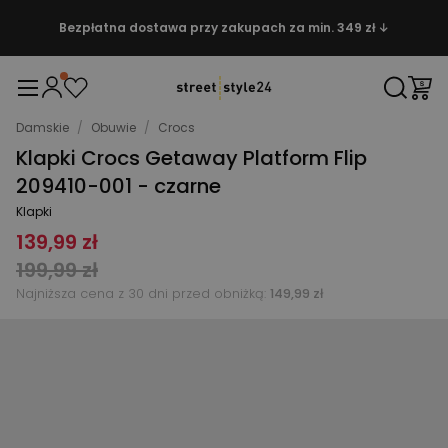
Bezpłatna dostawa przy zakupach za min. 349 zł ↓
Damskie
/
Obuwie
/
Crocs
Klapki Crocs Getaway Platform Flip
209410-001 - czarne
Klapki
139,99 zł
199,99 zł
Najniższa cena z 30 dni przed obniżką:
149,99 zł