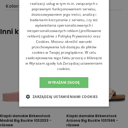
realizacji usług w tym m.in. związanych z
Kolor
:
Czarny
poprawnym funkcjonowaniem serwisu,
dostosowywaniem jego treści, analizą i
badaniami korzystania z serwisu, czy też
wyświetlania spersonalizowanych i
Inni klienci sprawdzali również
niespersonalizowanych reklam (profilowanie
reklam) zgodnie z
Polityką Prywatności
oraz
Cookies
. Możesz określić warunki
przechowywania lub dostępu do plików
cookies w Twojej przeglądarce. W celu
zaakceptowania tego faktu proszę o kliknięcie
w Wyrażam zgodę lub Zarządzaj ustawieniami
cookies.
WYRAŻAM ZGODĘ
ZARZĄDZAJ USTAWIENIAMI COOKIES
Klapki damskie Birkenstock
Klapki damskie Birkenstock
Madrid Big Buckle 1032033 -
Arizona Big Buckle 1031566 -
różowe
różowe