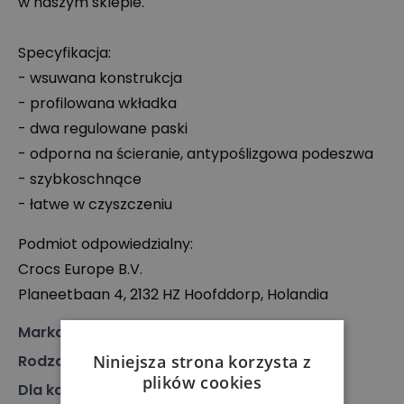
w naszym sklepie.
Specyfikacja:
- wsuwana konstrukcja
- profilowana wkładka
- dwa regulowane paski
- odporna na ścieranie, antypoślizgowa podeszwa
- szybkoschnące
- łatwe w czyszczeniu
Podmiot odpowiedzialny:
Crocs Europe B.V.
Planeetbaan 4, 2132 HZ Hoofddorp, Holandia
Marka
:
Crocs
Niniejsza strona korzysta z
Rodzaj
:
Obuwie, Klapki
plików cookies
Dla kogo
:
Dla niej