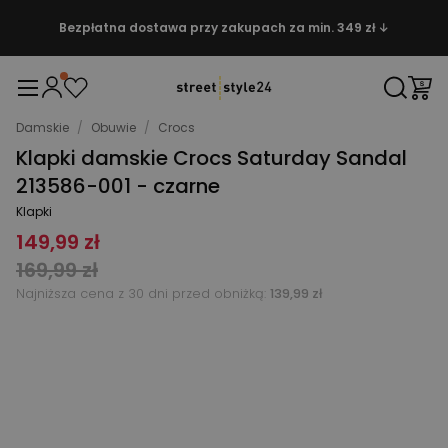
Bezpłatna dostawa przy zakupach za min. 349 zł ↓
Damskie
/
Obuwie
/
Crocs
Klapki damskie Crocs Saturday Sandal
213586-001 - czarne
Klapki
149,99 zł
169,99 zł
Najniższa cena z 30 dni przed obniżką:
139,99 zł