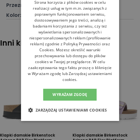
Strona korzysta z plików cookies w celu
Przeznaczenie
:
Klapki
realizacji usług w tym m.in. związanych z
poprawnym funkcjonowaniem serwisu,
Kolor
:
Czarny
dostosowywaniem jego treści, analizą i
badaniami korzystania z serwisu, czy też
wyświetlania spersonalizowanych i
niespersonalizowanych reklam (profilowanie
Inni klienci sprawdzali również
reklam) zgodnie z
Polityką Prywatności
oraz
Cookies
. Możesz określić warunki
przechowywania lub dostępu do plików
cookies w Twojej przeglądarce. W celu
zaakceptowania tego faktu proszę o kliknięcie
w Wyrażam zgodę lub Zarządzaj ustawieniami
cookies.
WYRAŻAM ZGODĘ
ZARZĄDZAJ USTAWIENIAMI COOKIES
Klapki damskie Birkenstock
Klapki damskie Birkenstock