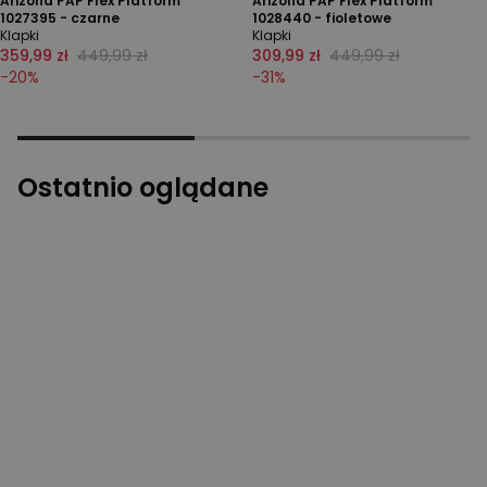
Arizona PAP Flex Platform
Arizona PAP Flex Platform
1027395 - czarne
1028440 - fioletowe
Klapki
Klapki
359,99 zł
449,99 zł
309,99 zł
449,99 zł
-
20
%
-
31
%
Ostatnio oglądane