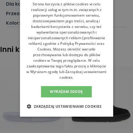
Dla kogo
:
Dla niego, Dla niej
Strona korzysta z plików cookies w celu
realizacji usług w tym m.in. związanych z
Przeznaczenie
:
Klapki
poprawnym funkcjonowaniem serwisu,
dostosowywaniem jego treści, analizą i
Kolor
:
Czarny
badaniami korzystania z serwisu, czy też
wyświetlania spersonalizowanych i
niespersonalizowanych reklam (profilowanie
reklam) zgodnie z
Polityką Prywatności
oraz
Inni klienci sprawdzali również
Cookies
. Możesz określić warunki
przechowywania lub dostępu do plików
cookies w Twojej przeglądarce. W celu
zaakceptowania tego faktu proszę o kliknięcie
w Wyrażam zgodę lub Zarządzaj ustawieniami
cookies.
WYRAŻAM ZGODĘ
ZARZĄDZAJ USTAWIENIAMI COOKIES