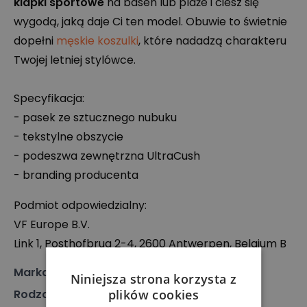
klapki sportowe
na basen lub plaże i ciesz się
wygodą, jaką daje Ci ten model. Obuwie to świetnie
dopełni
męskie koszulki
, które nadadzą charakteru
Twojej letniej stylówce.
Specyfikacja:
- pasek ze sztucznego nubuku
- tekstylne obszycie
- podeszwa zewnętrzna UltraCush
- branding producenta
Podmiot odpowiedzialny:
VF Europe B.V.
Link 1, Posthofbrug 2-4, 2600 Antwerpen, Belgium B
Marka
:
Vans
Niniejsza strona korzysta z
Rodzaj
:
Obuwie, Klapki
plików cookies