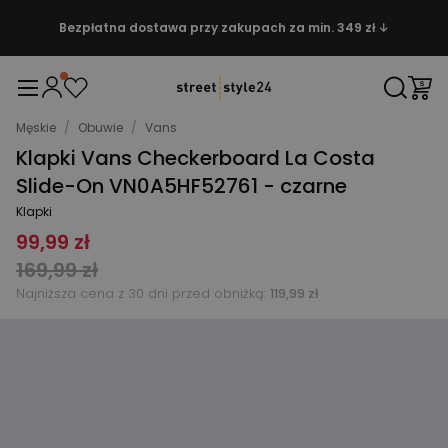
Bezpłatna dostawa przy zakupach za min. 349 zł ↓
Męskie
/
Obuwie
/
Vans
Klapki Vans Checkerboard La Costa
Slide-On VN0A5HF52761 - czarne
Klapki
99,99 zł
169,99 zł
Najniższa cena z 30 dni przed obniżką:
119,99 zł