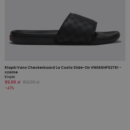
Klapki Vans Checkerboard La Costa Slide-On VN0A5HF52761 -
czarne
Klapki
99,99 zł
169,99 zł
-
41
%