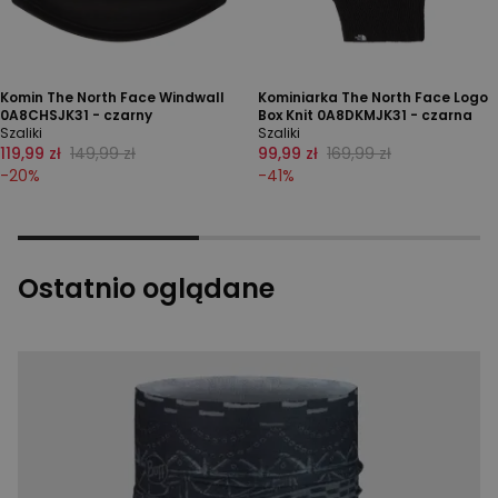
Komin The North Face Windwall
Kominiarka The North Face Logo
0A8CHSJK31 - czarny
Box Knit 0A8DKMJK31 - czarna
Szaliki
Szaliki
119,99 zł
149,99 zł
99,99 zł
169,99 zł
-
20
%
-
41
%
Ostatnio oglądane