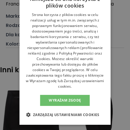
Francia 16 Igualada, 08700 Barcelona, Hiszpania
plików cookies
Strona korzysta z plików cookies w celu
Marka
:
Buff
realizacji usług w tym m.in. związanych z
Rodzaj
:
Akcesoria, Szalik
poprawnym funkcjonowaniem serwisu,
dostosowywaniem jego treści, analizą i
Dla kogo
:
Dla każdego, Dla niego, Dla niej
badaniami korzystania z serwisu, czy też
wyświetlania spersonalizowanych i
Kolor
:
Multikolor
niespersonalizowanych reklam (profilowanie
reklam) zgodnie z
Polityką Prywatności
oraz
Cookies
. Możesz określić warunki
przechowywania lub dostępu do plików
Inni klienci sprawdzali również
cookies w Twojej przeglądarce. W celu
zaakceptowania tego faktu proszę o kliknięcie
w Wyrażam zgodę lub Zarządzaj ustawieniami
cookies.
WYRAŻAM ZGODĘ
ZARZĄDZAJ USTAWIENIAMI COOKIES