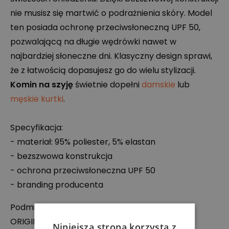
nie musisz się martwić o podrażnienia skóry. Model
ten posiada ochronę przeciwsłoneczną
UPF
50,
pozwalającą na długie wędrówki nawet w
najbardziej słoneczne dni. Klasyczny design sprawi,
że z łatwością dopasujesz go do wielu stylizacji.
Komin na szyję
świetnie dopełni
damskie
lub
męskie kurtki
.
Specyfikacja:
- materiał: 95% poliester, 5% elastan
- bezszwowa konstrukcja
- ochrona przeciwsłoneczna
UPF
50
- branding producenta
Podmiot odpowiedzialny:
ORIGINAL
BUFF
S.A
Niniejsza strona korzysta z