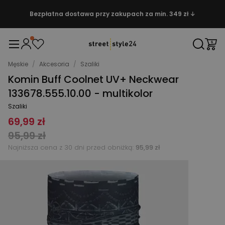
Bezpłatna dostawa przy zakupach za min. 349 zł ↓
Męskie
/
Akcesoria
/
Szaliki
Komin Buff Coolnet UV+ Neckwear
133678.555.10.00 - multikolor
Szaliki
69,99 zł
95,99 zł
Najniższa cena z 30 dni przed obniżką:
95,99 zł