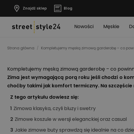
Znajdź sklep
Blog
Nowości
Męskie
D
Strona główna
/
Kompletujemy męską zimową garderobę – co powinn
Kompletujemy męską zimową garderobę – co powinno 
Zima jest wymagającą porą roku jeśli chodzi o kom
choćby takimi jak komfort termiczny. Na szczęśc
Z tego artykułu dowiesz się:
1
Zimowa klasyka, czyli bluzy i swetry
2
Zimowe koszule w wersji eleganckiej oraz casual
3
Jakie zimowe buty sprawdzą się idealnie na co dzi