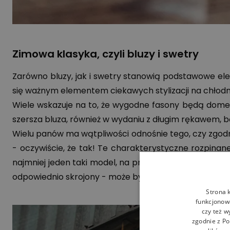
Zimowa klasyka, czyli bluzy i swetry
Zarówno bluzy, jak i swetry stanowią podstawowe e
się ważnym elementem ciekawych stylizacji na chłodni
Wiele wskazuje na to, że wygodne fasony będą domen
szersza bluza, również w wydaniu z długim rękawem, b
Wielu panów ma wątpliwości odnośnie tego, czy zgod
- oczywiście, że tak! Te charakterystyczne rozpina
najmniej jeden taki model, na przykład w uniwersalnym
odpowiednio skrojony - może być też elementem nieco 
Strona 
funkcjonowa
czy też w
zgodnie z
Po