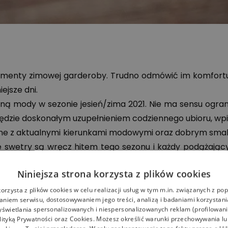
lementy zimowej garderoby. Trudno odmówić im komfortu
ejsze dni.
ą mody w sezonie jesień/zima 2021. Nie ma sensu ogra
ędzie doskonałym uzupełnieniem codziennego ubioru, wpis
ne z aktualnymi kierunkami modowymi oraz dobrym smaki
ne swetry są wręcz hitem tego sezonu i każdy podążaj
 odcieniu brązu. Jeśli jednak kardigany są opcją zbyt odw
Niniejsza strona korzysta z plików cookies
bardziej formalnych stylizacji.
korzysta z plików cookies w celu realizacji usług w tym m.in. związanych z p
niem serwisu, dostosowywaniem jego treści, analizą i badaniami korzystani
yświetlania spersonalizowanych i niespersonalizowanych reklam (profilowan
lityką Prywatności
oraz
Cookies
. Możesz określić warunki przechowywania l