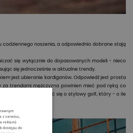
 codziennego noszenia, a odpowiednio dobrane stają
niczać się wyłącznie do dopasowanych modeli - nieco
ując się jednocześnie w aktualne trendy.
em jest ubieranie kardiganów. Odpowiedź jest prosta
ący za trendami mężczyzna powinien mieć pod ręką co
ażną - można pokusić się o stylowy golf, który - o ile
oprawnym
a z serwisu,
ie reklam)
ub dostępu do