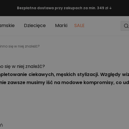
Bezpłatna dostawa przy zakupach za min. 349 zł ↓
amskie
Dziecięce
Marki
SALE
o się w niej znaleźć?
się w niej znaleźć?
pletowanie ciekawych, męskich stylizacji. Względy w
ie nie zawsze musimy iść na modowe kompromisy, co u
eń