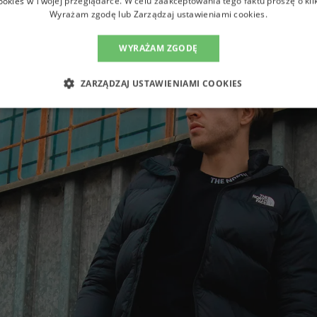
ookies w Twojej przeglądarce. W celu zaakceptowania tego faktu proszę o kli
Wyrażam zgodę lub Zarządzaj ustawieniami cookies.
WYRAŻAM ZGODĘ
ZARZĄDZAJ USTAWIENIAMI COOKIES