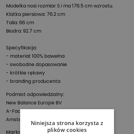
Modelka nosi rozmiar S i ma 176.5 cm wzrostu.
Klatka piersiowa: 76.2 cm
Talia: 66 cm
Biodra: 92.7 cm
Specyfikacja:
- materiał: 100% bawełna
- swobodne dopasowanie
- krótkie rękawy
- branding producenta
Podmiot odpowiedzialny:
New Balance Europe BV
A-Factorij, Pilotenstraat 35 – 45, 1059 CH
Amsterdam, Holandia
Niniejsza strona korzysta z
plików cookies
Marka
:
New Balance