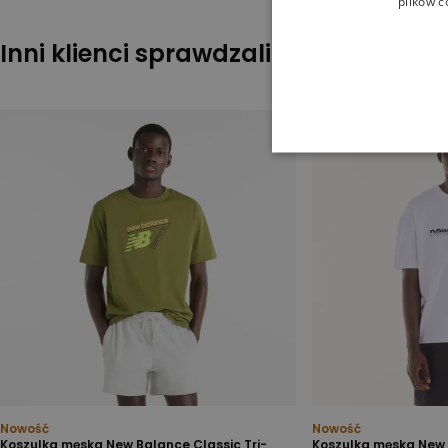
plików c
Inni klienci sprawdzali również
Nowość
Nowość
Koszulka męska New Balance Classic Tri-
Koszulka męska New 