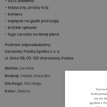
- 100% bawełna
- klasyczny, prosty krój
- kołnierz
- zapięcie na guziki pod szyją
- krótkie rękawki
- logo Lacoste na lewej piersi
Podmiot odpowiedzialny:
Devanlay Polska Spółka z o. o.
ul. Złota 59, 00-120 Warszawa, Polska
Marka
:
Lacoste
Rodzaj
:
Odzież, Koszulka
Dla kogo
:
Dla niego
Strona 
Kolor
:
Zielony
funkcjonowa
czy też w
zgodnie z
Po