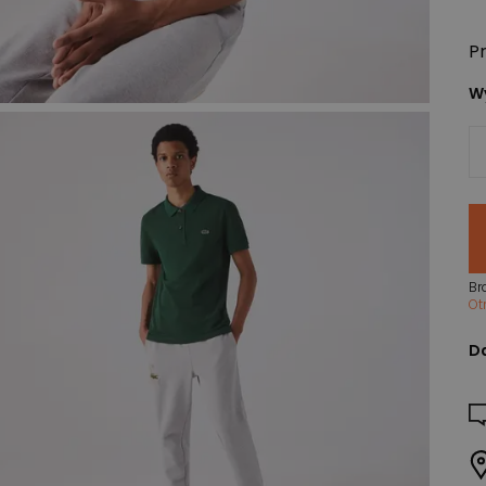
P
Wy
Br
Ot
D