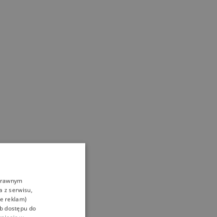
oprawnym
a z serwisu,
ie reklam)
ub dostępu do