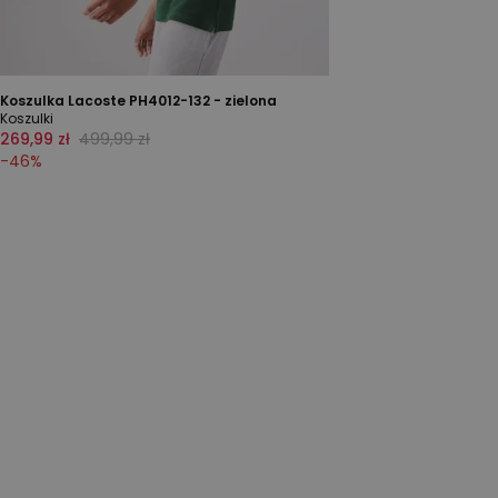
Koszulka Lacoste PH4012-132 - zielona
Koszulki
269,99 zł
499,99 zł
-
46
%