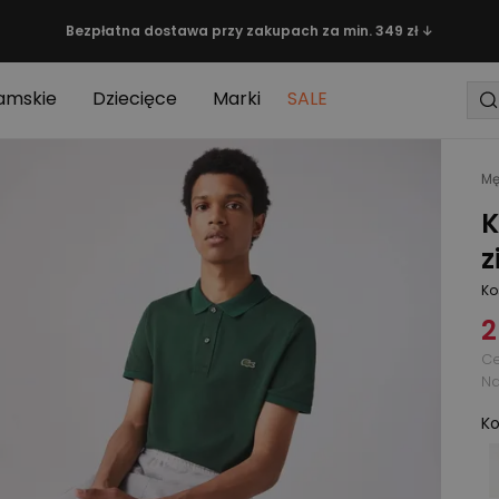
Bezpłatna dostawa przy zakupach za min. 349 zł ↓
amskie
Dziecięce
Marki
SALE
Mę
K
z
Ko
2
Ce
Na
Ko