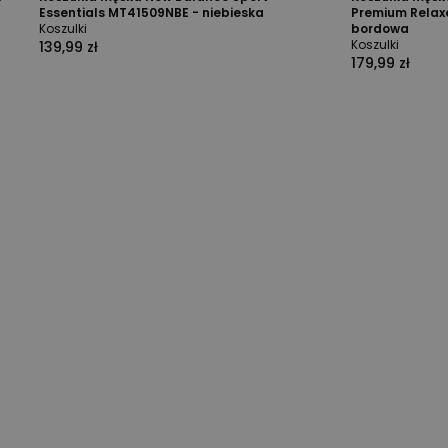
Essentials MT41509NBE - niebieska
Premium Relax
Koszulki
bordowa
Koszulki
139,99 zł
179,99 zł