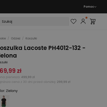
Pomoc
skie
/
Odzież
/
Koszulki
oszulka Lacoste PH4012-132 -
ielona
szulki
69,99 zł
na pierwsza
:
499,99 zł
jniższa cena z 30 dni przed obniżką:
299,99 zł
lor
:
Zielony