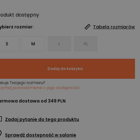
rodukt
dostępny
bierz rozmiar:
Tabela rozmiarów
S
M
L
XL
Dodaj do koszyka
akuje Twojego rozmiaru?
rzymaj powiadomienie o jego dostępności
armowa dostawa od 349 PLN
Zadaj pytanie do tego produktu
Sprawdź dostępność w salonie