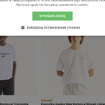
ookies w Twojej przeglądarce. W celu zaakceptowania tego faktu proszę o kli
Wyrażam zgodę lub Zarządzaj ustawieniami cookies.
WYRAŻAM ZGODĘ
ZARZĄDZAJ USTAWIENIAMI COOKIES
Nowość
Balance Trackside
Koszulka męska New Balance Woven Labe