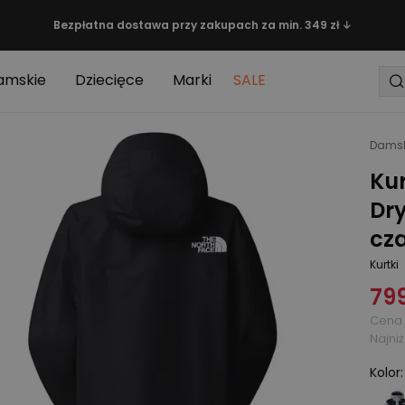
Bezpłatna dostawa przy zakupach za min. 349 zł ↓
amskie
Dziecięce
Marki
SALE
Damsk
Ku
Dr
cz
Kurtki
799
Cena 
Najni
Kolor