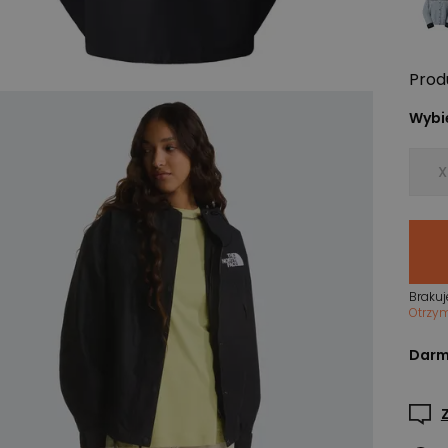
Prod
Wybie
X
Brakuj
Otrzy
Darm