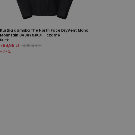
Kurtka damska The North Face DryVent Mono
Mountain 0A88YXJK31 - czarne
Kurtki
799,99 zł
1099,99 zł
-
27
%