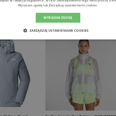
ookies w Twojej przeglądarce. W celu zaakceptowania tego faktu proszę o kli
Wyrażam zgodę lub Zarządzaj ustawieniami cookies.
WYRAŻAM ZGODĘ
ZARZĄDZAJ USTAWIENIAMI COOKIES