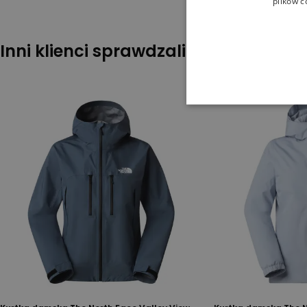
plików c
Inni klienci sprawdzali również