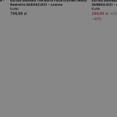
M -
Kurtka damska The North Face DryVent Mono
Kurtka damska
Bedretto 0A8G6ZJK31 - czarna
0A8B6GJK31 - 
Kurtki
Kurtki
799,99 zł
299,99 zł
499
-
40
%