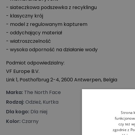
- siateczkowa podszewka z recyklingu
- klasyczny krój
- model z regulowanym kapturem
- oddychający materiał
- wiatroszczelność
- wysoka odporność na działanie wody
Podmiot odpowiedzialny:
VF Europe B.V.
Link 1, Posthofbrug 2-4, 2600 Antwerpen, Belgia
Marka
:
The North Face
Rodzaj
:
Odzież, Kurtka
Dla kogo
:
Dla niej
Strona 
funkcjonowa
Kolor
:
Czarny
czy też w
zgodnie z
Po