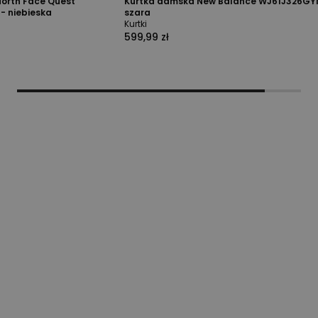
orth Face Quest
Kurtka damska New Balance WJ61J326GY
- niebieska
szara
Kurtki
599,99 zł