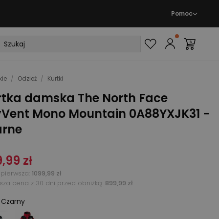
Pomoc
ie
/
Odzież
/
Kurtki
rtka damska The North Face
yVent Mono Mountain 0A88YXJK31 -
arne
,99 zł
pierwsza
:
1099,99 zł
ższa cena z 30 dni przed obniżką:
899,99 zł
:
Czarny