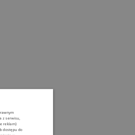
oprawnym
a z serwisu,
ie reklam)
ub dostępu do