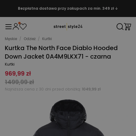
Bezpłatna dostawa przy zakupach za min. 349 zł ↓
Męskie
/
Odzież
/
Kurtki
Kurtka The North Face Diablo Hooded
Down Jacket 0A4M9LKX71 - czarna
Kurtki
969,99 zł
1499,99 zł
Najniższa cena z 30 dni przed obniżką:
1049,99 zł