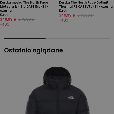
Kurtka męska The North Face
Kurtka The North Face Dotknit
Meteora 1/4 Zip 0A8E1MJK31 -
Thermal FZ 0A89VFJK31 - czarna
czarna
Kurtki
Kurtki
349,99 zł
649,99 zł
349,99 zł
649,99 zł
-
46
%
-
46
%
Ostatnio oglądane