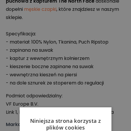
puchowa z kapturem The North Face
doskonale
dopełni
męskie czapki
, które znajdziesz w naszym
sklepie.
Specyfikacja:
- materiał: 100% Nylon, Tkanina, Puch Ripstop
- zapinana na suwak
- kaptur z wewnętrznym kołnierzem
- kieszenie boczne zapinane na suwak
- wewnętrzna kieszeń na piersi
- na dole sznurek ze stoperem do regulacji
Podmiot odpowiedzialny:
VF Europe B.V.
Link 1, Posthofbrug 2-4, 2600 Antwerpen, Belgia
Niniejsza strona korzysta z
Marka
:
The North Face
plików cookies