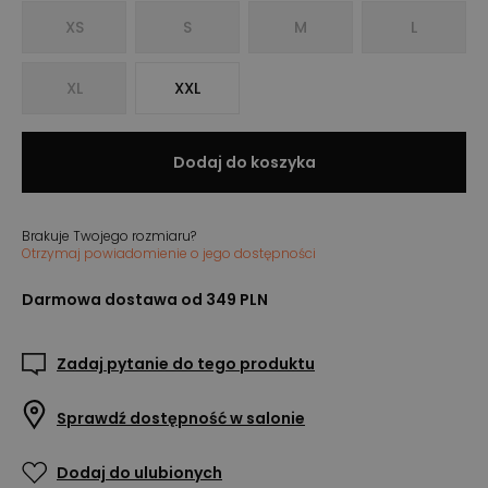
XS
S
M
L
XL
XXL
Dodaj do koszyka
Brakuje Twojego rozmiaru?
Otrzymaj powiadomienie o jego dostępności
Darmowa dostawa od 349 PLN
Zadaj pytanie do tego produktu
Sprawdź dostępność w salonie
Dodaj do ulubionych