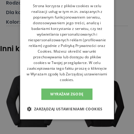
Rodzaj
:
Odzież, Kurtka
Strona korzysta z plików cookies w celu
Dla kogo
:
Dla niego
realizacji usług w tym m.in. związanych z
poprawnym funkcjonowaniem serwisu,
Kolor
:
Czarny
dostosowywaniem jego treści, analizą i
badaniami korzystania z serwisu, czy też
wyświetlania spersonalizowanych i
niespersonalizowanych reklam (profilowanie
reklam) zgodnie z
Polityką Prywatności
oraz
Inni klienci sprawdzali również
Cookies
. Możesz określić warunki
przechowywania lub dostępu do plików
cookies w Twojej przeglądarce. W celu
zaakceptowania tego faktu proszę o kliknięcie
w Wyrażam zgodę lub Zarządzaj ustawieniami
cookies.
WYRAŻAM ZGODĘ
ZARZĄDZAJ USTAWIENIAMI COOKIES