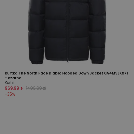
Kurtka The North Face Diablo Hooded Down Jacket 0A4M9LKX71
- czarna
Kurtki
969,99 zł
1499,99 zł
-
35
%