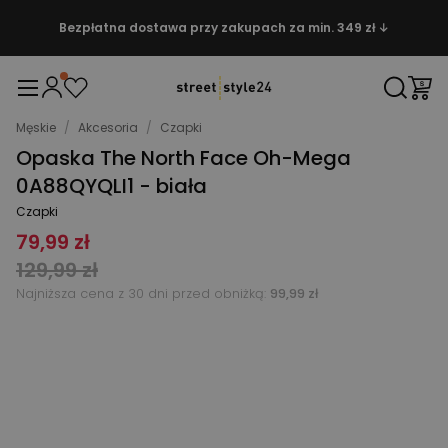
Bezpłatna dostawa przy zakupach za min. 349 zł ↓
Męskie
/
Akcesoria
/
Czapki
Opaska The North Face Oh-Mega
0A88QYQLI1 - biała
Czapki
79,99 zł
129,99 zł
Najniższa cena z 30 dni przed obniżką:
99,99 zł