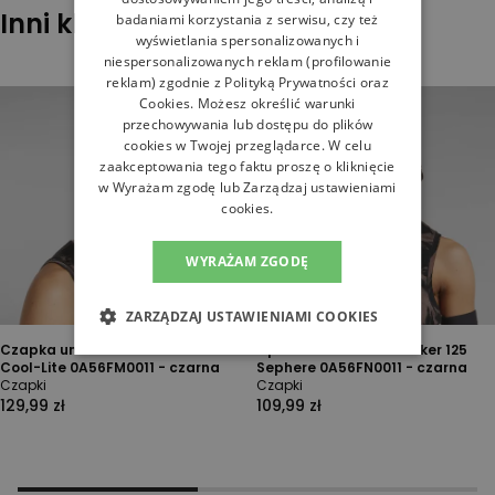
Inni klienci sprawdzali również
badaniami korzystania z serwisu, czy też
wyświetlania spersonalizowanych i
niespersonalizowanych reklam (profilowanie
reklam) zgodnie z
Polityką Prywatności
oraz
Cookies
. Możesz określić warunki
przechowywania lub dostępu do plików
cookies w Twojej przeglądarce. W celu
zaakceptowania tego faktu proszę o kliknięcie
w Wyrażam zgodę lub Zarządzaj ustawieniami
cookies.
WYRAŻAM ZGODĘ
ZARZĄDZAJ USTAWIENIAMI COOKIES
Czapka unisex Icebreaker Flexi
Opaska unisex Icebreaker 125
Cool-Lite 0A56FM0011 - czarna
Sephere 0A56FN0011 - czarna
Czapki
Czapki
129,99 zł
109,99 zł