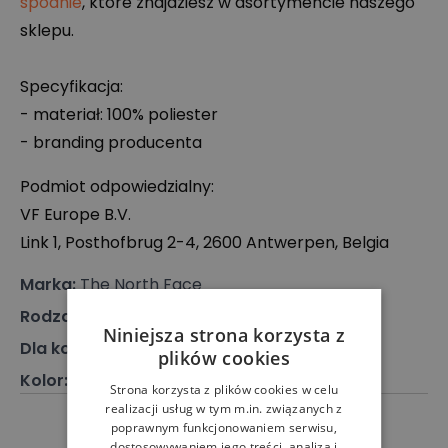
spodnie
, które znajdziesz w asortymencie naszego
sklepu.
Specyfikacja:
- materiał: 100% poliester
- branding producenta
Podmiot odpowiedzialny:
VF Europe B.V.
Link 1, Posthofbrug 2-4, 2600 Antwerpen, Belgia
Marka
:
The North Face
Rodzaj
:
Akcesoria, Inne
Niniejsza strona korzysta z
Dla kogo
:
Dla niego, Dla niej
plików cookies
Kolor
:
Biały
Strona korzysta z plików cookies w celu
realizacji usług w tym m.in. związanych z
poprawnym funkcjonowaniem serwisu,
dostosowywaniem jego treści, analizą i