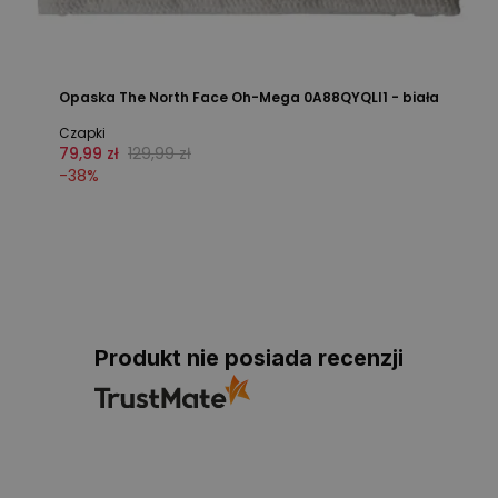
Opaska The North Face Oh-Mega 0A88QYQLI1 - biała
Czapki
79,99 zł
129,99 zł
-
38
%
Produkt nie posiada recenzji